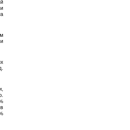
ый
ли
та
ом
 и
их
д.
и,
о.
0%
 в
5%