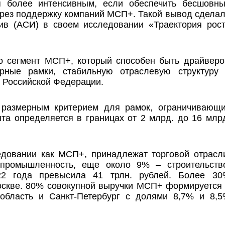
ся более интенсивным, если обеспечить бесшовн
ерез поддержку компаний МСП+. Такой вывод сдела
тив (АСИ) в своем исследовании «Траектория рос
то сегмент МСП+, который способен быть драйвер
ерные рамки, стабильную отраслевую структуру
 Российской Федерации.
 размерным критерием для рамок, ограничивающ
та определяется в границах от 2 млрд. до 16 млр
довании как МСП+, принадлежат торговой отрасл
промышленность, еще около 9% – строительств
2 года превысила 41 трлн. рублей. Более 3
оскве. 80% совокупной выручки МСП+ формируется
 область и Санкт-Петербург с долями 8,7% и 8,