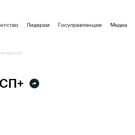
ентство
Лидерам
Госуправленцам
Медиа
 методологий
МСП+