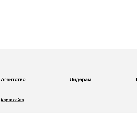
Агентство
Лидерам
Карта сайта
Свидетельство о регистрации СМИ ЭЛ №ФС77-67540
выдано Роскомнадзором 31 октября 2016 года. 12+