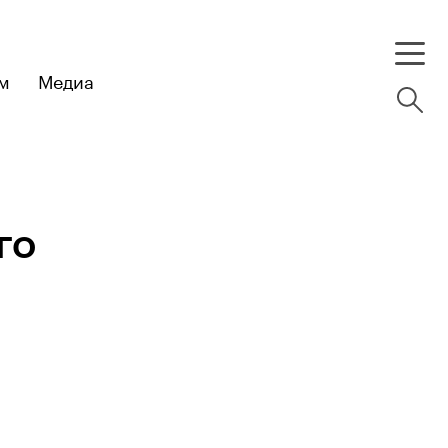
м
Медиа
го