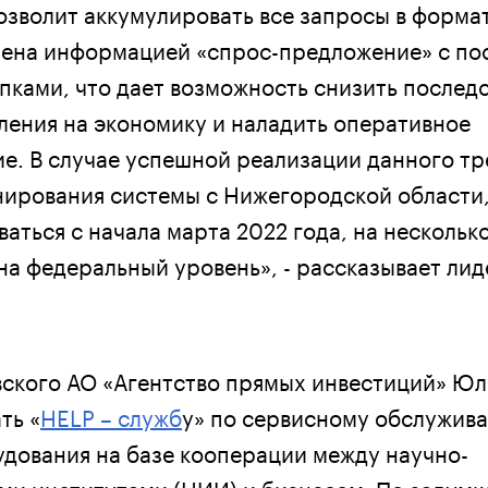
озволит аккумулировать все запросы в форма
мена информацией «спрос-предложение» с п
пками, что дает возможность снизить послед
ления на экономику и наладить оперативное
. В случае успешной реализации данного тр
ирования системы с Нижегородской области,
аться с начала марта 2022 года, на нескольк
на федеральный уровень», - рассказывает ли
ского АО «Агентство прямых инвестиций» Юл
ть «
HELP – служб
у» по сервисному обслужив
дования на базе кооперации между научно-
ми институтами (НИИ) и бизнесом. По задумке