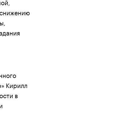
ной,
 снижению
ы,
оздания
нного
р» Кирилл
ости в
и