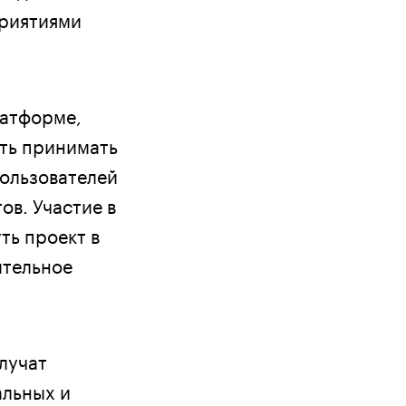
риятиями
латформе,
сть принимать
пользователей
ов. Участие в
ть проект в
ительное
лучат
альных и