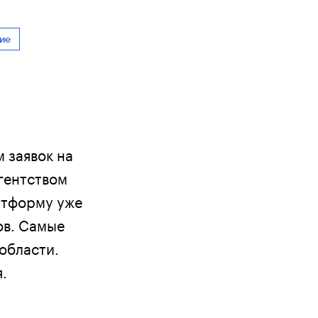
ие
 заявок на
гентством
атформу уже
ов. Самые
области.
.