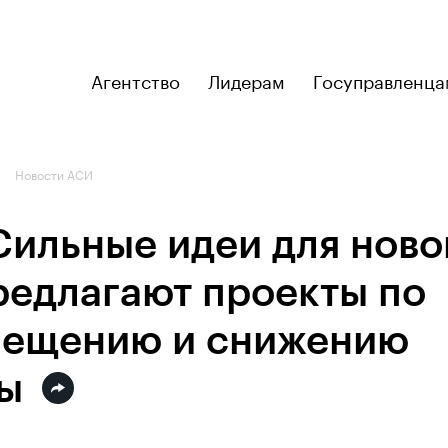
Агентство
Лидерам
Госуправленца
Новости АСИ
Сильные идеи для ново
редлагают проекты по
мещению и снижению
ы