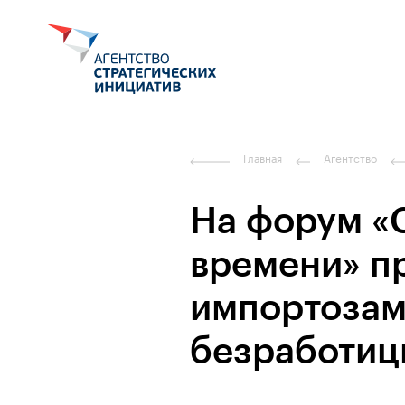
Главная
Агентство
На форум «
времени» п
импортоза
безработиц