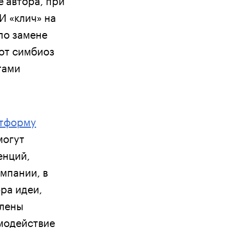
И «клич» на
по замене
тот симбиоз
тами
атформу
могут
енций,
мпании, в
ра идеи,
Елены
имодействие