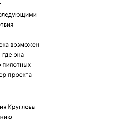
т
оследующими
ствия
ека возможен
 где она
о пилотных
дер проекта
ия Круглова
анию
 автора, при