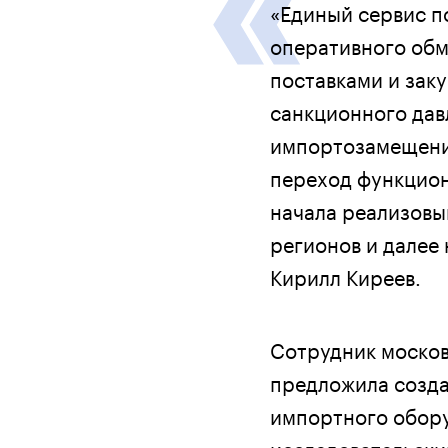
«Единый сервис п
оперативного об
поставками и заку
санкционного дав
импортозамещение
переход функцион
начала реализовыв
регионов и далее 
Кирилл Киреев.
Сотрудник москов
предложила созда
импортного обору
исследовательски