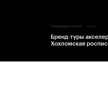
Следующая статья
Бренд-туры акселе
Хохломская роспис