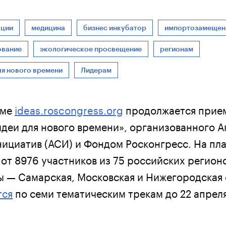
ации
медицина
бизнес инкубатор
импортозамещен
ование
экологическое просвещение
регионам
ля нового времени
Лидерам
рме
ideas.roscongress.org
продолжается прием
деи для нового времени», организованного А
нициатив (АСИ) и Фондом Росконгресс. На пл
 от 8976 участников из 75 российских регион
ы — Самарская, Московская и Нижегородская 
тся
по семи тематическим трекам до 22 апреля