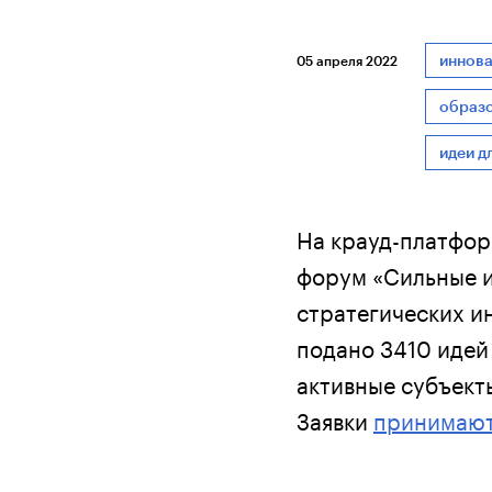
иннов
05 апреля 2022
образ
идеи д
На крауд-платфо
форум «Сильные и
стратегических и
подано 3410 идей
активные субъект
Заявки
принимаю