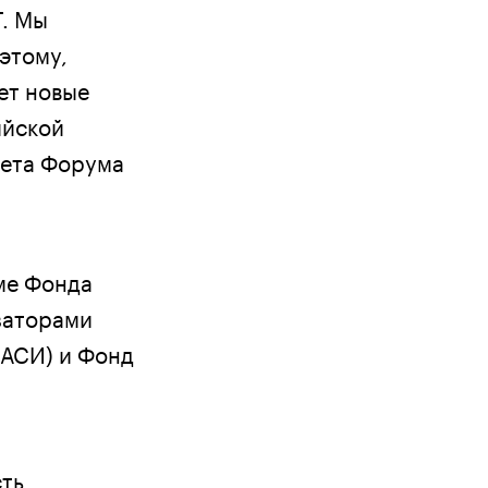
Г. Мы
этому,
ет новые
ийской
тета Форума
ме Фонда
заторами
(АСИ) и Фонд
ть.