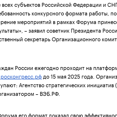
 всех субъектов Российской Федерации и СН
бованность конкурсного формата работы, по
ирение мероприятий в рамках Форума принес
ультаты», – заявил советник Президента Росс
ственный секретарь Организационного коми
аждан России ежегодно проходит на платфор
.росконгресс.рф
до 15 мая 2025 года. Органи
упают: Агентство стратегических инициатив 
рганизатором – ВЭБ.РФ.
Форума его формат доказал свою эффективнос