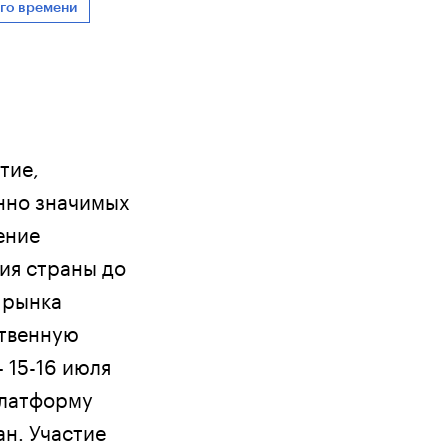
ого времени
тие,
нно значимых
ение
ия страны до
 рынка
ственную
 15-16 июля
платформу
ан. Участие