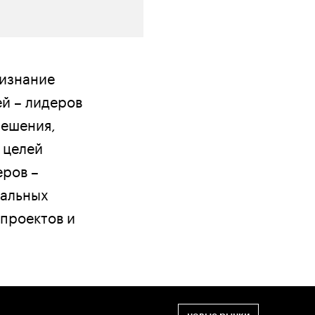
ризнание
ей – лидеров
решения,
 целей
еров –
нальных
 проектов и