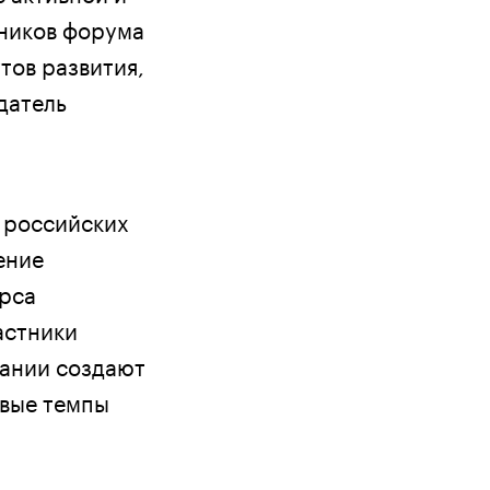
тников форума
тов развития,
датель
х российских
ение
урса
астники
пании создают
ивые темпы