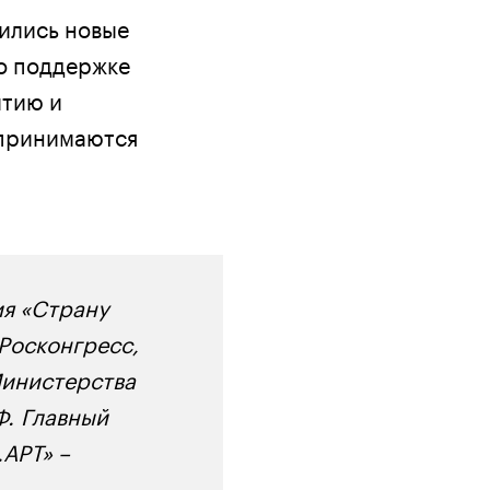
вились новые
но поддержке
итию и
 принимаются
ия «Страну
Росконгресс,
Министерства
Ф. Главный
АРТ» –