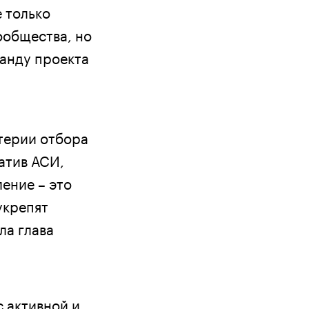
 только
ообщества, но
анду проекта
итерии отбора
атив АСИ,
ение – это
укрепят
ла глава
 активной и