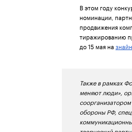
В этом году конк
номинации, партн
продвижения комп
тиражированию пр
до 15 мая на
знай
Также в рамках Ф
меняют люди», ор
соорганизатором 
обороны РФ, спец
коммуникационный
творческий партн