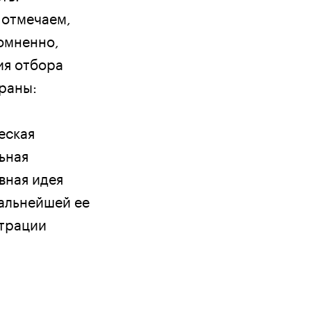
 отмечаем,
сомненно,
ия отбора
раны:
еская
ьная
вная идея
дальнейшей ее
страции