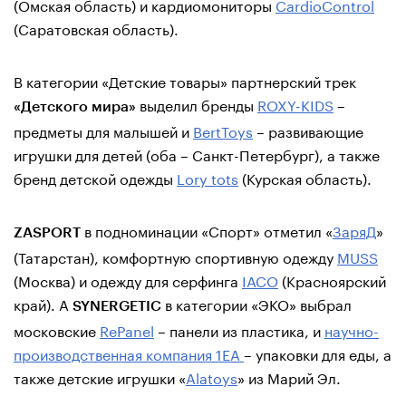
(Омская область) и кардиомониторы
CardioControl
(Саратовская область).
В категории «Детские товары» партнерский трек
выделил бренды
ROXY-KIDS
–
«Детского мира»
предметы для малышей и
BertToys
– развивающие
игрушки для детей (оба – Санкт-Петербург), а также
бренд детской одежды
Lory tots
(Курская область).
в подноминации «Спорт» отметил «
ЗаряД
»
ZASPORT
(Татарстан), комфортную спортивную одежду
MUSS
(Москва) и одежду для серфинга
IACO
(Красноярский
край). А
в категории «ЭКО» выбрал
SYNERGETIC
московские
RePanel
– панели из пластика, и
научно-
производственная компания 1ЕА
– упаковки для еды, а
также детские игрушки «
Alatoys
» из Марий Эл.