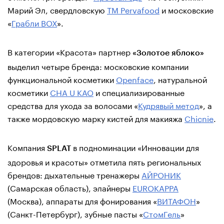
Марий Эл, свердловскую
ТМ Pervafood
и московские
«
Грабли ВОХ
».
В категории «Красота» партнер
«Золотое яблоко»
выделил четыре бренда: московские компании
функциональной косметики
Openface
, натуральной
косметики
CHA U KAO
и специализированные
средства для ухода за волосами «
Кудрявый метод
», а
также мордовскую марку кистей для макияжа
Chicnie
.
Компания
в подноминации «Инновации для
SPLAT
здоровья и красоты» отметила пять региональных
брендов: дыхательные тренажеры
АЙРОНИК
(Самарская область), элайнеры
EUROKAPPA
(Москва), аппараты для фонирования «
ВИТАФОН
»
(Санкт-Петербург), зубные пасты «
СтомГель
»