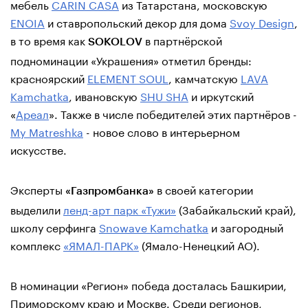
мебель
CARIN CASA
из Татарстана, московскую
ENOIA
и ставропольский декор для дома
Svoy Design
,
в то время как
в партнёрской
SOKOLOV
подноминации «Украшения» отметил бренды:
красноярский
ELEMENT SOUL
, камчатскую
LAVA
Kamchatka
, ивановскую
SHU SHA
и иркутский
«
Ареал
». Также в числе победителей этих партнёров -
My Мatreshka
- новое слово в интерьерном
искусстве.
Эксперты
в своей категории
«Газпромбанка»
выделили
ленд-арт парк «Тужи»
(Забайкальский край),
школу серфинга
Snowave Kamchatka
и загородный
комплекс
«ЯМАЛ-ПАРК»
(Ямало-Ненецкий АО).
В номинации «Регион» победа досталась Башкирии,
Приморскому краю и Москве. Среди регионов,