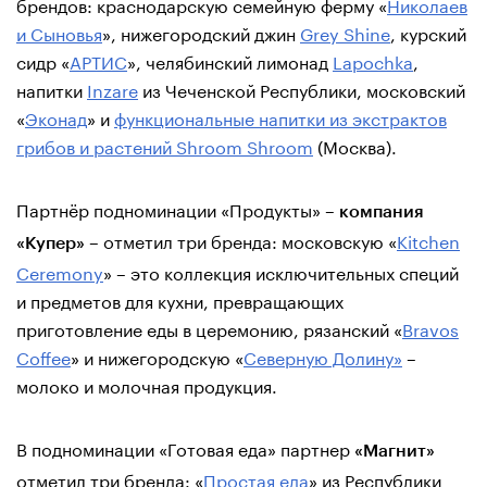
брендов: краснодарскую семейную ферму «
Николаев
и Сыновья
», нижегородский джин
Grey Shine
, курский
сидр «
АРТИС
», челябинский лимонад
Lapochka
,
напитки
Inzare
из Чеченской Республики, московский
«
Эконад
» и
функциональные напитки из экстрактов
грибов и растений Shroom Shroom
(Москва).
Партнёр подноминации «Продукты» –
компания
– отметил три бренда: московскую «
Kitchen
«Купер»
Ceremony
» – это коллекция исключительных специй
и предметов для кухни, превращающих
приготовление еды в церемонию, рязанский «
Bravos
Coffee
» и нижегородскую «
Северную Долину»
–
молоко и молочная продукция.
В подноминации «Готовая еда» партнер
«Магнит»
отметил три бренда: «
Простая еда
» из Республики