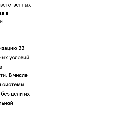
тветственных
за в
ты
лизацию
22
ных условий
а
сти.
В числе
й системы
 без цели их
льной