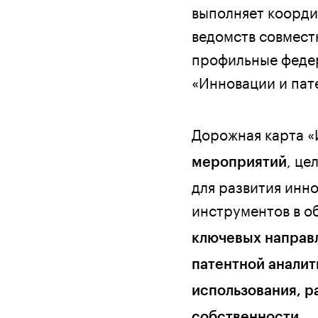
выполняет коорд
ведомств совместн
профильные феде
«Инновации и пат
Дорожная карта «
, це
мероприятий
для развития инн
инструментов в о
ключевых направ
патентной аналит
использования, р
собственности.