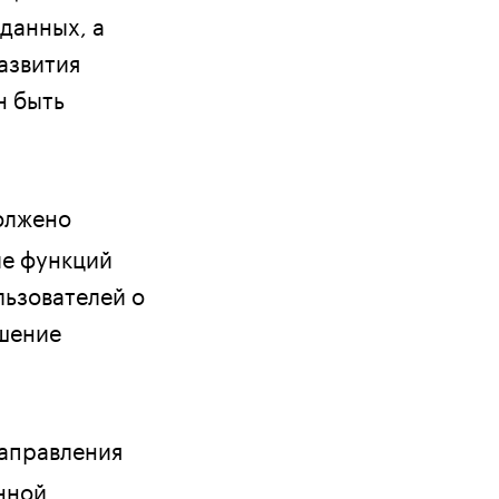
данных, а
азвития
н быть
олжено
ие функций
льзователей о
ышение
направления
нной