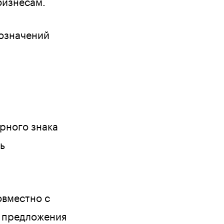
бизнесам.
бозначений
арного знака
ь
вместно с
т предложения