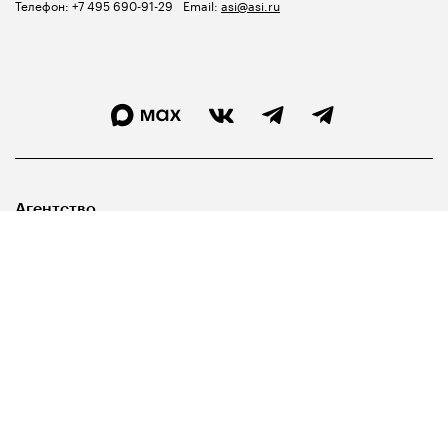
Телефон:
+7 495 690-91-29
Email:
asi@asi.ru
Агентство
Лидерам
Госуправленцам
Библиотека
Карта сайта
Свидетельство о регистрации СМИ ЭЛ №ФС77-67540