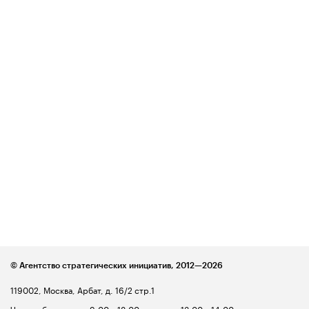
© Агентство стратегических инициатив,
2012—2026
119002, Москва, Арбат, д. 16/2 стр.1
Часы работы: пн-пт 9:00 – 18:00, перерыв 13:00 – 14:00