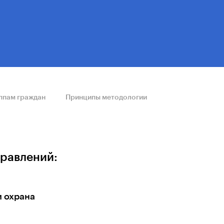
ппам граждан
Принципы методологии
правлений:
и охрана