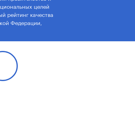
ациональных целей
ый рейтинг качества
ской Федерации,
т Агентство. По сути,
ые направления:
ние, здравоохранение,
ие, формирование
егионах