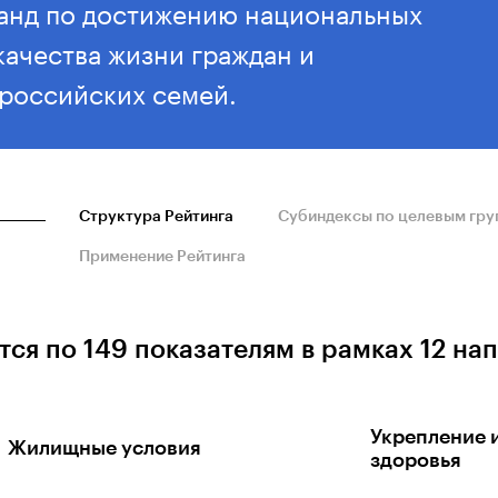
анд по достижению национальных
качества жизни граждан и
российских семей.
Структура Рейтинга
Субиндексы по целевым гру
Применение Рейтинга
ся по 149 показателям в рамках 12 на
Укрепление 
Жилищные условия
здоровья