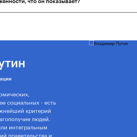
женности, что он показывает?
утин
рации
номических,
ее социальных - есть
ажнейший критерий
агополучие людей.
сли интегральным
ий правительства и