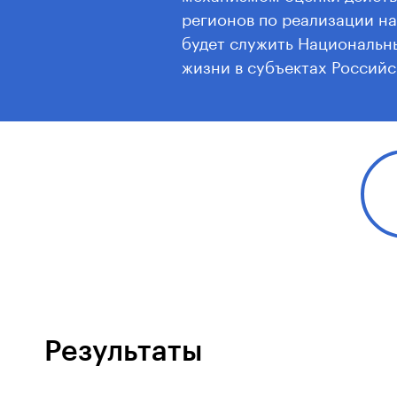
регионов по реализации н
будет служить Национальн
жизни в субъектах Россий
который ежегодно формируе
он затрагивает все ключев
поддержку семей, образова
экологическое благополуч
среды для жизни в наших р
Результаты