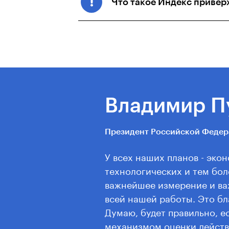
Что такое Индекс привер
Владимир П
Президент Российской Феде
У всех наших планов - эко
технологических и тем бол
важнейшее измерение и в
всей нашей работы. Это бл
Думаю, будет правильно, е
механизмом оценки действ