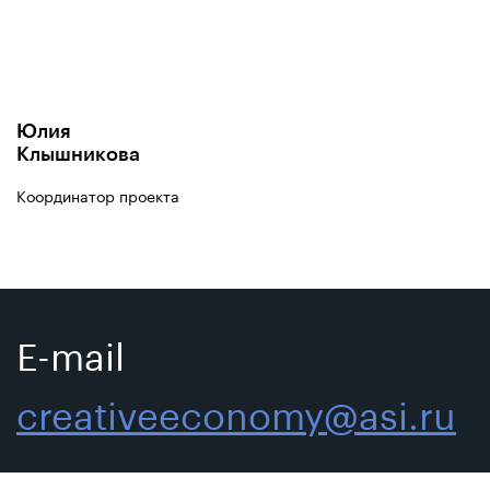
Юлия
Клышникова
Координатор проекта
E-mail
creativeeconomy@asi.ru