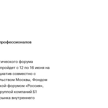
 профессионалов
тического форума
пройдет с 12 по 16 июня на
циатив совместно с
ельством Москвы, Фондом
кой-форумом «Россия»,
руппой компаний Б1
рынка внутреннего