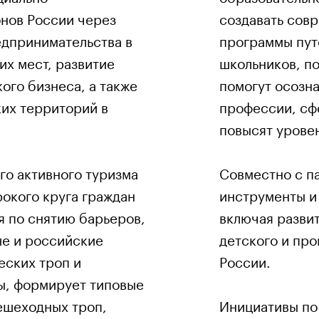
нов России через
создавать сов
едпринимательства в
программы пут
их мест, развитие
школьников, п
ого бизнеса, а также
помогут осозн
их территорий в
профессии, сф
повысят урове
го активного туризма
Совместно с п
рокого круга граждан
инструменты и 
 по снятию барьеров,
включая развит
е и российские
детского и пр
еских троп и
России.
ы, формирует типовые
ешеходных троп,
Инициативы по