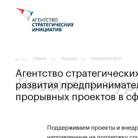
Главная
Лидерам
Инициативы АСИ
Агентство стратегически
Развитие тур
развития предпринимате
прорывных проектов в сф
Поддерживаем проекты и внедр
направленные на поддержку со