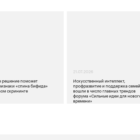
21.07.2026
е решение поможет
Искусственный интеллект,
ризнаки «спина бифида»
профразвитие и поддержка семе
вом скрининге
вошли в число главных трендов
форума «Сильные идеи для новог
времени»