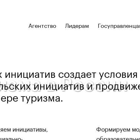
Агентство
Лидерам
Госуправленца
х инициатив создает условия
изма в России
льских инициатив и продвиж
ере туризма.
яем инициативы,
Формируем мод
циально-
образовательн