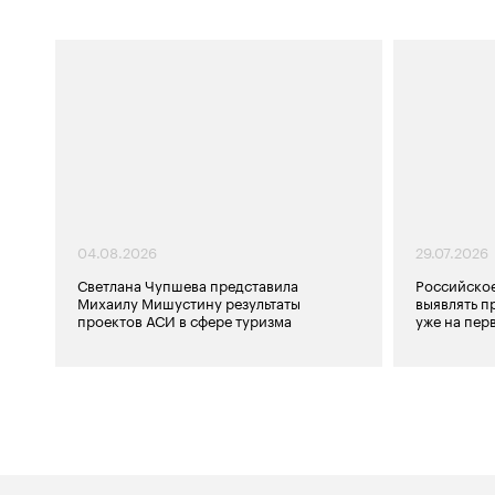
04.08.2026
29.07.2026
Светлана Чупшева представила
Российско
Михаилу Мишустину результаты
выявлять п
проектов АСИ в сфере туризма
уже на пер