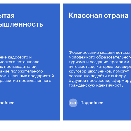
ытая
Классная страна
ышленность
Формирование модели детског
ние кадрового и
молодежного образовательног
ческого потенциала
туризма и создание программ
х производителей,
путешествий, которые расшир
ание положительного
кругозор школьников, помогут
ромышленных предприятий
осознанно подойти к выбору
 развитие промышленного
будущей профессии, сформир
гражданскую идентичность
робнее
Подробнее