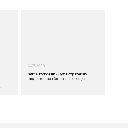
13.07.2026
Село Вятское впишут в стратегию
й
продвижения «Золотого кольца»
о