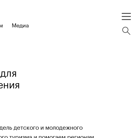
м
Медиа
 для
ения
ель детского и молодежного
ого туризма и помогаем регионам