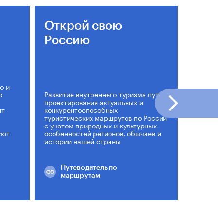
Открой свою
Эко
Россию
при
тер
о и
о
Развитие внутреннего туризма путем
Систем
проектирования актуальных и
экологи
ят
конкурентоспособных
пилотны
туристических маршрутов по России
рекреа
с учетом природных и культурных
комплек
уют
особенностей регионов, обычаев и
охраня
истории нашей страны
природ
Путеводитель по
Рук
маршрутам
раз