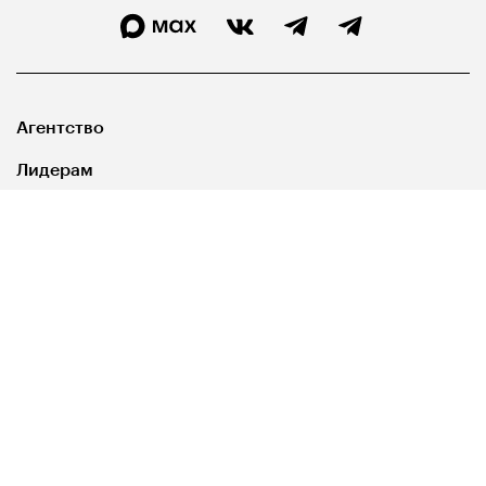
Агентство
Лидерам
Госуправленцам
Библиотека
Карта сайта
Свидетельство о регистрации СМИ ЭЛ №ФС77-67540
выдано Роскомнадзором 31 октября 2016 года. 12+
Президент России
Правительство России