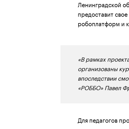
Ленинградской об
предоставит свое
робоплатформ и ко
«В рамках проект
организованы кур
впоследствии смог
«РОББО» Павел Ф
Для педагогов пр
аддитивных техно