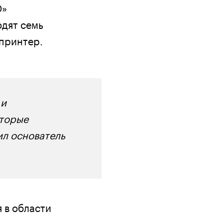
О»
одят семь
-принтер.
 и
оторые
ил основатель
 в области