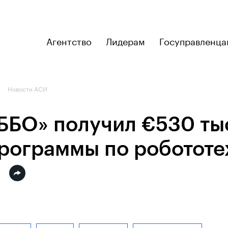
Агентство
Лидерам
Госуправленца
Новости АСИ
ББО» получил €530 тыс
рограммы по робототе