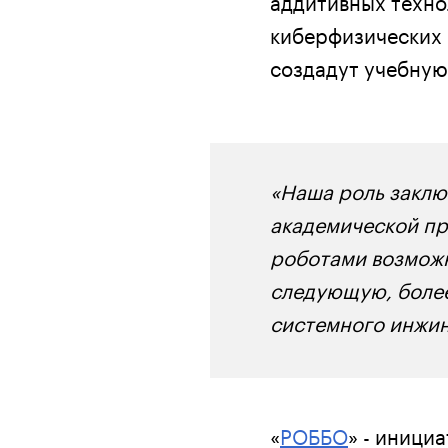
киберфизических 
создадут учебную
«Наша роль заключ
академической пр
роботами возмож
следующую, более
системного инжин
«
РОББО
» - иници