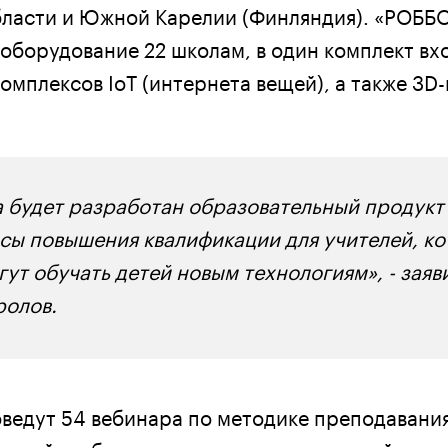
ласти и Южной Карелии (Финляндия). «РОББ
 оборудование 22 школам, в один комплект вх
мплексов IoT (интернета вещей), а также 3D
а будет разработан образовательный продукт
сы повышения квалификации для учителей, к
ут обучать детей новым технологиям», - заяв
ролов.
оведут 54 вебинара по методике преподавания
логий, робототехники, интернета вещей и