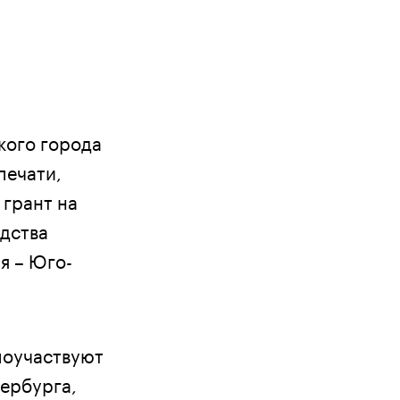
кого города
печати,
 грант на
едства
я – Юго-
 поучаствуют
тербурга,