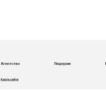
Агентство
Лидерам
Карта сайта
Свидетельство о регистрации СМИ ЭЛ №ФС77-67540
выдано Роскомнадзором 31 октября 2016 года. 12+