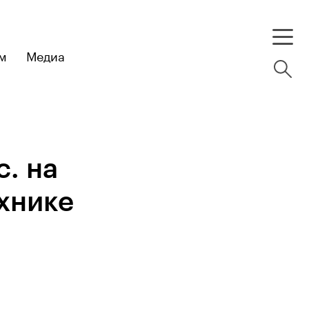
м
Медиа
. на
хнике