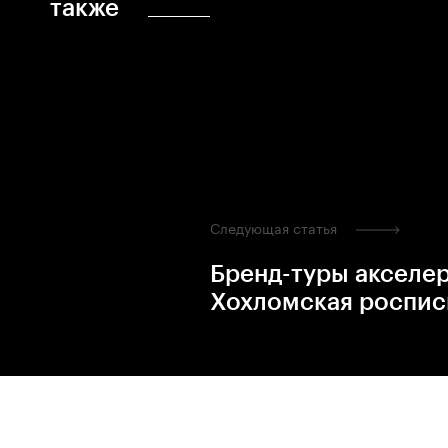
также
Следующая статья
Бренд-туры акселе
Хохломская роспис