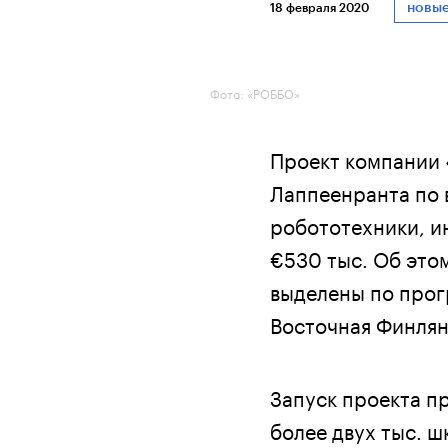
новые
18 февраля 2020
Фото: «РОББО»
Проект компании 
Лаппеенранта по 
робототехники, и
€530 тыс. Об это
выделены по прог
Восточная Финлян
Запуск проекта пр
более двух тыс. ш