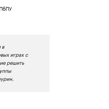
СПбПУ
 в
вых играх с
ие решить
руппы
чурин.