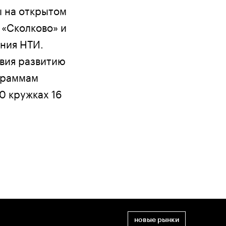
ы на открытом
 «Сколково» и
ния НТИ.
вия развитию
граммам
0 кружках 16
новые рынки