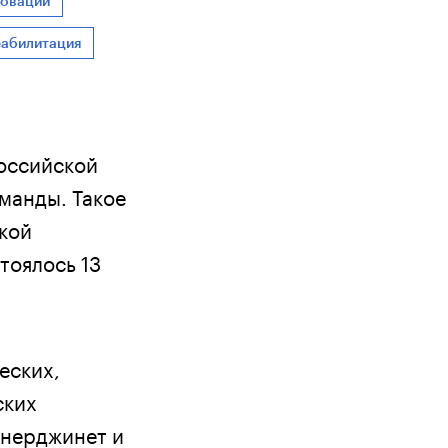
новации
еабилитация
оссийской
манды. Такое
кой
тоялось 13
еских,
ских
Энерджинет и