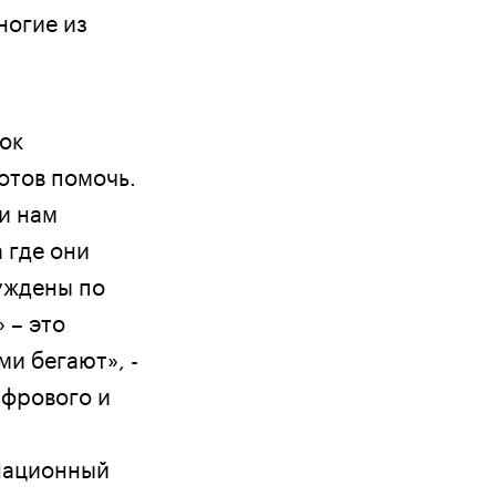
ногие из
ок
отов помочь.
и нам
 где они
уждены по
 – это
ми бегают», -
ифрового и
национный