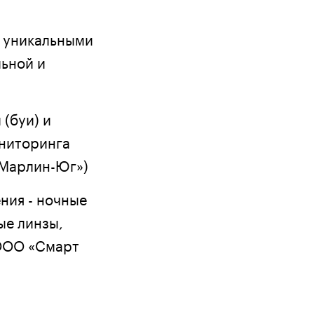
 уникальными
льной и
(буи) и
ониторинга
«Марлин-Юг»)
ния - ночные
ые линзы,
(ООО «Смарт