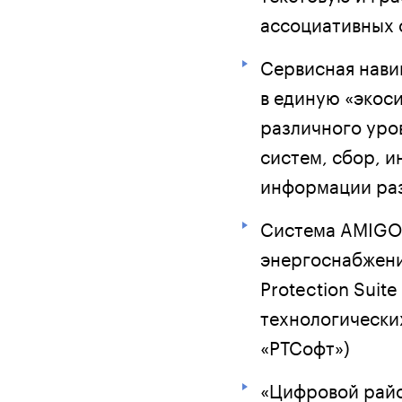
ассоциативных 
Сервисная нави
в единую «экос
различного уро
систем, сбор, 
информации раз
Система AMIGO 
энергоснабжени
Protection Suit
технологически
«РТСофт»)
«Цифровой райо