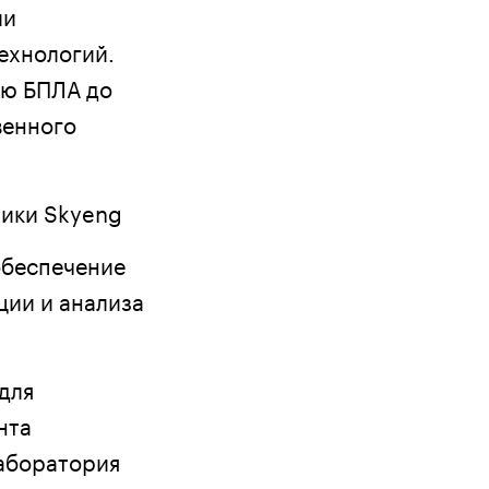
ии
хнологий.
ью БПЛА до
венного
тики Skyeng
обеспечение
ции и анализа
для
нта
аборатория