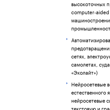
высокоточных п
computer-aided 
машиностроения
промышленност
Автоматизирова
предотвращения
сетях, электроу
самолетах, суд
«Эколайт»)
Нейросетевые в
естественного 
нейросетевые с
текстовую и гр