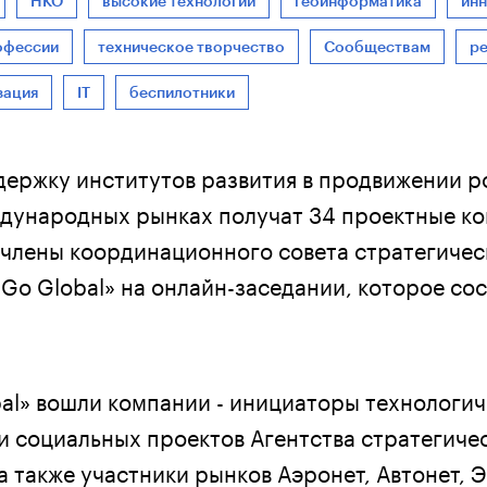
НКО
высокие технологии
геоинформатика
ин
офессии
техническое творчество
Сообществам
р
зация
IT
беспилотники
ержку институтов развития в продвижении р
дународных рынках получат 34 проектные ко
члены координационного совета стратегичес
Go Global» на онлайн-заседании, которое сос
bal» вошли компании - инициаторы технологич
и социальных проектов Агентства стратегиче
а также участники рынков Аэронет, Автонет, 