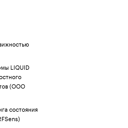
движностью
рмы LIQUID
остного
тов (ООО
нга состояния
RFSens)