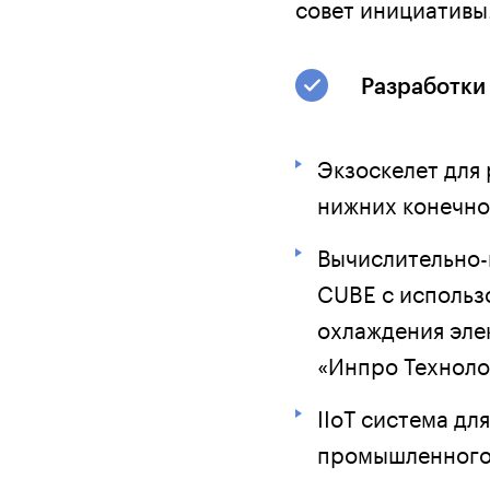
совет инициативы
Разработки
Экзоскелет для
нижних конечнос
Вычислительно-
CUBE с использ
охлаждения эле
«Инпро Техноло
IIoT система д
промышленного 