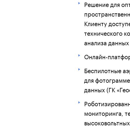
Решение для оп
пространственн
Клиенту доступ
технического к
анализа данных 
Онлайн-платфор
Беспилотные аэ
для фотограмме
данных (ГК «Гео
Роботизированн
мониторинга, т
высоковольтных