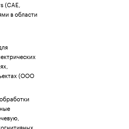
s (CAE,
ями в области
для
лектрических
ях,
ъектах (ООО
 обработки
ьные
чевую,
когнитивных