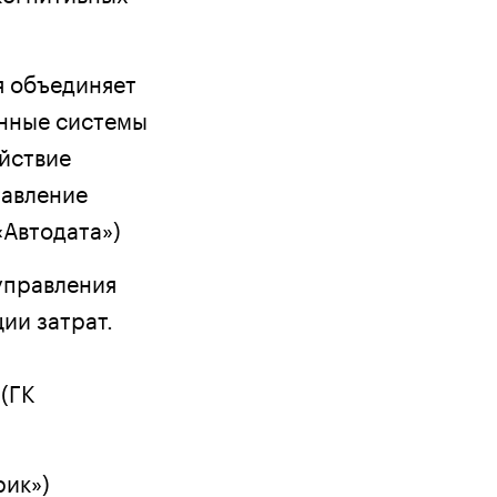
я объединяет
онные системы
йствие
тавление
Автодата»)
управления
ии затрат.
(ГК
рик»)