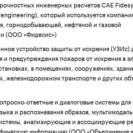
рочностных инженерных расчетов CAE Fidesy
engineering), который используется компани
, горнодобывающей, нефтяной и газовой
и (ООО «Фидесис»)
нное устройство защиты от искрения (УЗИс) 
 и предупреждения пожаров от искрения в э
становках, в помещениях, сооружениях, здани
ах, железнодорожном транспорте и других об
опросно-ответные и диалоговые системы для
языка и распознавания образов, мультимодал
истемы, анализирующие и ассоциирующие ре
афическую информацию (ООО «Объединение 