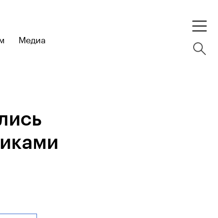
м
Медиа
лись
тиками