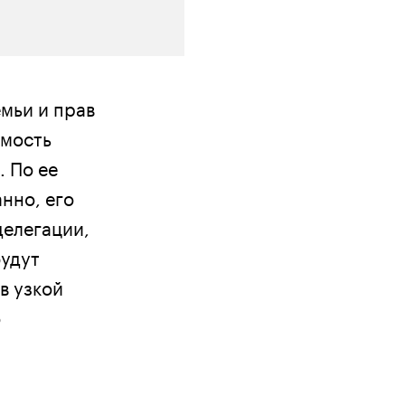
мьи и прав
имость
. По ее
нно, его
делегации,
будут
в узкой
о