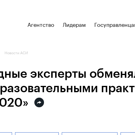
Агентство
Лидерам
Госуправленца
Новости АСИ
ные эксперты обменя
разовательными прак
2020»