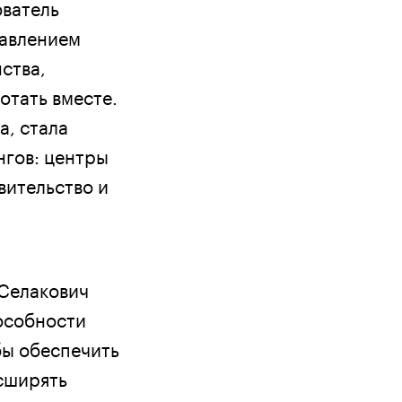
ватель
равлением
ства,
отать вместе.
а, стала
нгов: центры
вительство и
 Селакович
особности
бы обеспечить
асширять