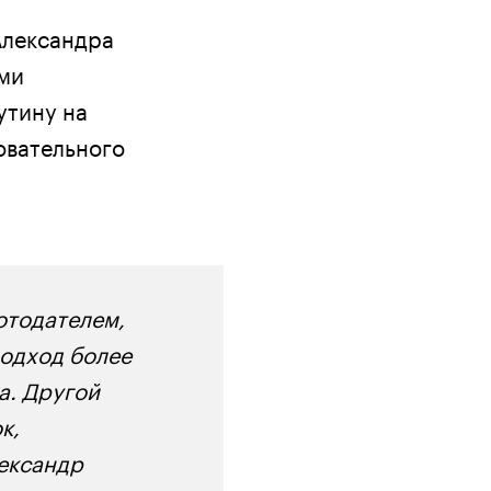
Александра
ыми
утину на
овательного
отодателем,
подход более
а. Другой
к,
лександр