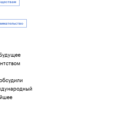
бществам
нимательство
«Будущее
ентством
 обсудили
еждународный
айшее