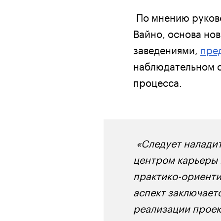
По мнению руков
Вайно, основа но
заведениями,
пре
наблюдательном с
процесса.
«Следует наладит
центром карьеры в
практико-ориенти
аспект заключает
реализации проек