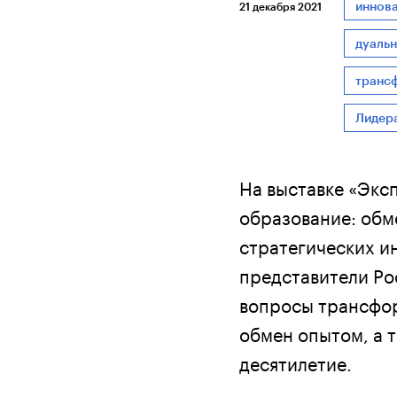
иннов
21 декабря 2021
дуаль
транс
Лидер
На выставке «Экс
образование: обм
стратегических и
представители Ро
вопросы трансфо
обмен опытом, а 
десятилетие.