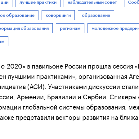
ации
лучшие практики
наблюдательный совет
Соо
ное образование
коворкинги
образование
формация образования
регионам
молодежное предпри
ам
по-2020» в павильоне России прошла сессия 
ен лучшими практиками», организованная Аг
нициатив (АСИ). Участниками дискуссии стали
ссии, Армении, Бразилии и Сербии. Спикеры
рмации глобальной системы образования, м
также представили векторы развития на ближ