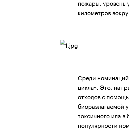
пожары, уровень у
километров вокруг
Среди номинаций 
цикла». Это, напр
отходов с помощь
биоразлагаемой у
токсичного ила в 
популярности ном