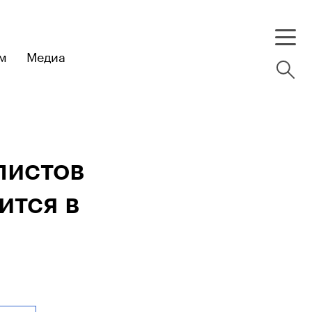
м
Медиа
листов
ится в