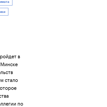
имата
ики
пройдет в
 Минске
ельств
ом стало
которое
ства
оллегии по