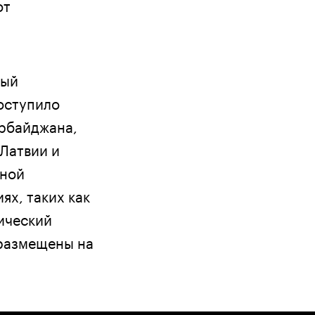
от
ный
поступило
ербайджана,
 Латвии и
дной
х, таких как
ический
 размещены на