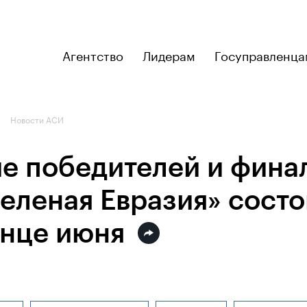
Агентство
Лидерам
Госуправленца
Новости АСИ
е победителей и фина
еленая Евразия» состо
онце июня