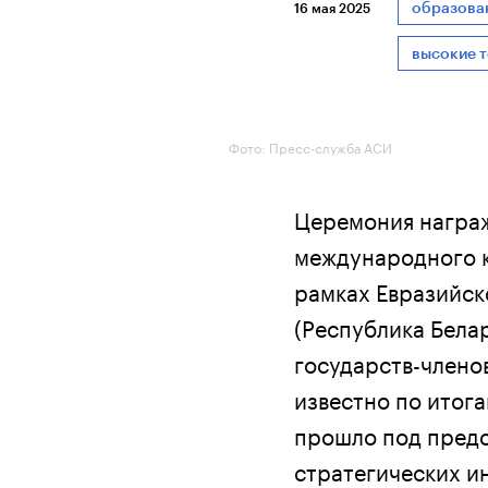
образова
16 мая 2025
высокие 
Фото: Пресс-служба АСИ
Церемония награж
международного к
рамках Евразийск
(Республика Белар
государств-члено
известно по итог
прошло под предс
стратегических и