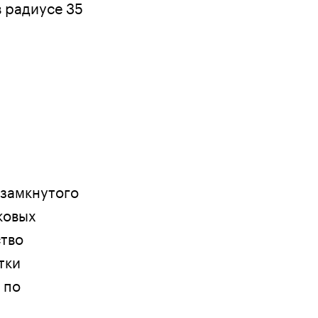
в радиусе 35
 замкнутого
ковых
ство
тки
 по