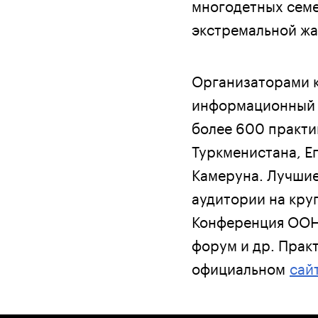
многодетных семе
экстремальной жа
Организаторами 
информационный п
более 600 практик
Туркменистана, Ег
Камеруна. Лучши
аудитории на кру
Конференция ООН 
форум и др. Прак
официальном
сай