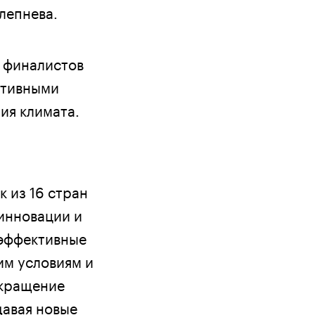
лепнева.
и финалистов
ктивными
ия климата.
 из 16 стран
инновации и
 эффективные
им условиям и
окращение
давая новые