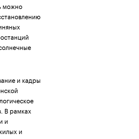
ь можно
сстановлению
иняных
ростанций
(солнечные
вание и кадры
енской
логическое
. В рамках
и и
жилых и