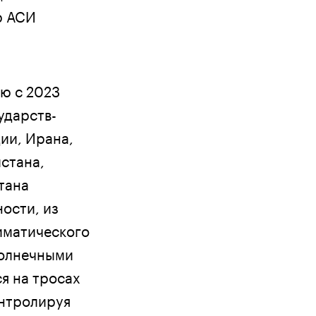
р АСИ
ию с 2023
сударств-
ии, Ирана,
стана,
тана
ости, из
иматического
солнечными
я на тросах
онтролируя