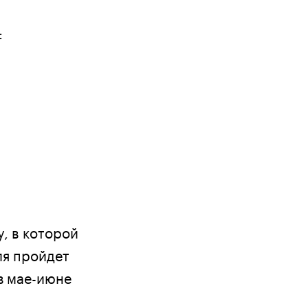
:
у, в которой
ля пройдет
 в мае-июне