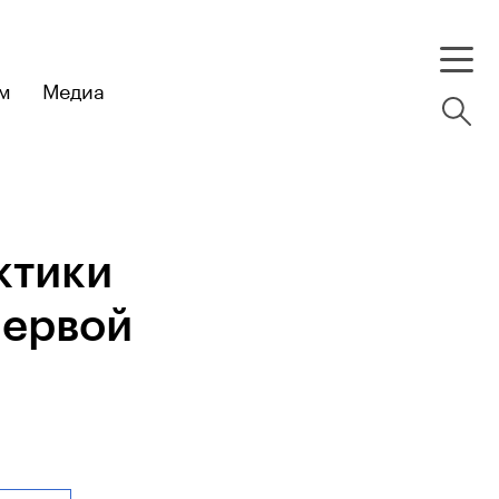
м
Медиа
ктики
первой