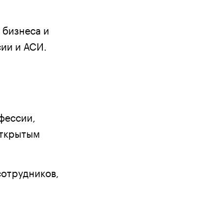
 бизнеса и
ии и АСИ.
фессии,
открытым
сотрудников,