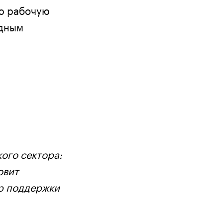
ую рабочую
ндным
ого сектора:
овит
р поддержки