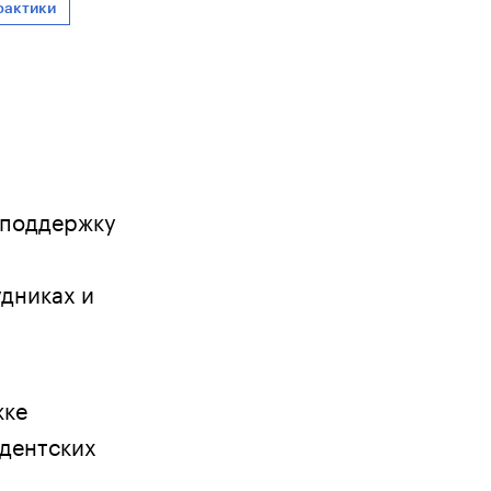
рактики
 поддержку
удниках и
жке
идентских