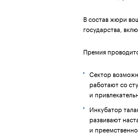
В состав жюри во
государства, вкл
Премия проводитс
Сектор возможн
работают со ст
и привлекатель
Инкубатор тала
развивают наст
и преемственно