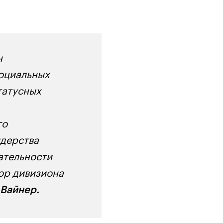
н
социальных
татусных
го
идерства
ательности
тор дивизиона
Вайнер.