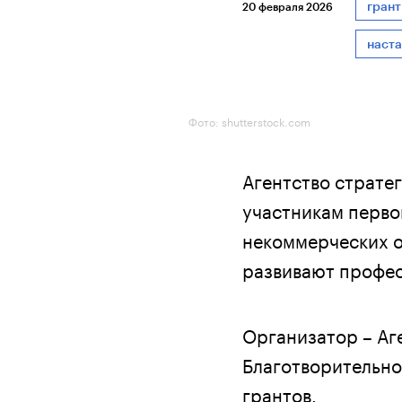
гран
20 февраля 2026
наст
Фото: shutterstock.com
Агентство страте
участникам перво
некоммерческих о
развивают профе
Организатор – Аг
Благотворительно
грантов.