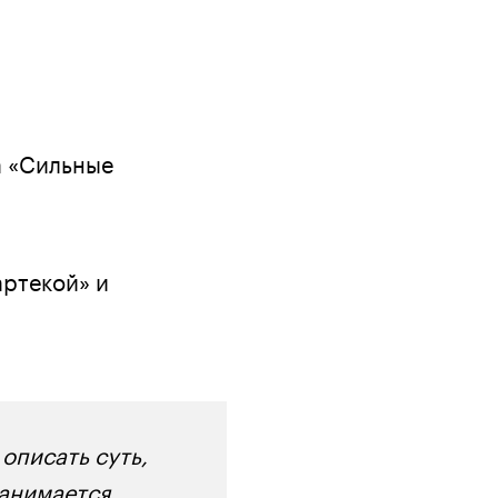
а «Сильные
артекой» и
описать суть,
занимается