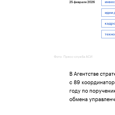
инвес
25 февраля 2026
идеи 
кадро
техно
Фото: Пресс-служба АСИ
В Агентстве стра
с 89 координатор
году по поручени
обмена управленч