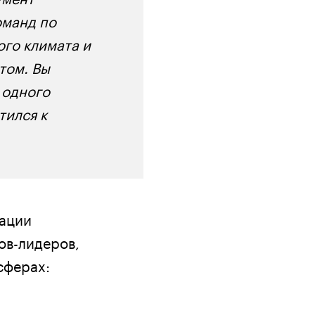
оманд по
го климата и
том. Вы
 одного
тился к
кации
ов-лидеров,
сферах: