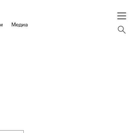
м
Медиа