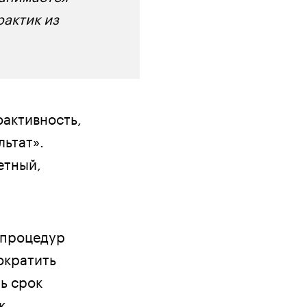
актик из
оактивность,
льтат».
етный,
 процедур
ократить
ь срок
к