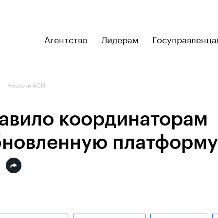
Агентство
Лидерам
Госуправленца
Новости АСИ
авило координаторам
бновленную платформу