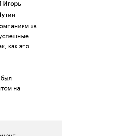
И
Игорь
Путин
омпаниям «в
 успешные
к, как это
 был
нтом на
умент