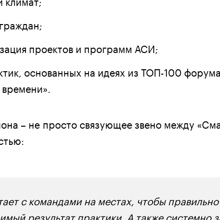
 климат;
 граждан;
зация проектов и программ АСИ;
ктик, основанных на идеях из ТОП-100 форум
 времени».
она – не просто связующее звено между «См
стью:
ает с командами на местах, чтобы правильно 
имый результат практики. А также системно 