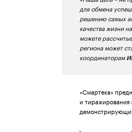
для обмена успеш
решению самых ак
качества жизни н
можете рассчитыв
региона может ста
координаторам
И
«Смартека» предн
и тиражирования 
демонстрирующих 