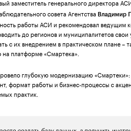
вый заместитель генерального директора АС
Наблюдательного совета Агентства
Владимир 
ность работы АСИ и рекомендовал ведущим к
водить до регионов и муниципалитетов свои
ть с их внедрением в практическом плане – та
о на платформе «Смартека».
провело глубокую модернизацию «Смартеки»:
нт, формат работы и бизнес-процессы с акце
емых практик.
росто создать базу данных, а получить инстр