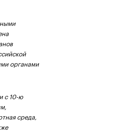
вными
ена
анов
ссийской
ими органами
и с 10-ю
м,
ртная среда,
кже