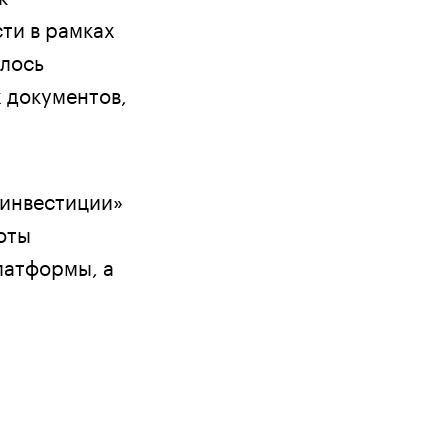
сти в рамках
алось
 документов,
 инвестиции»
оты
латформы, а