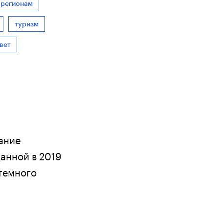
регионам
туризм
вет
ание
анной в 2019
темного