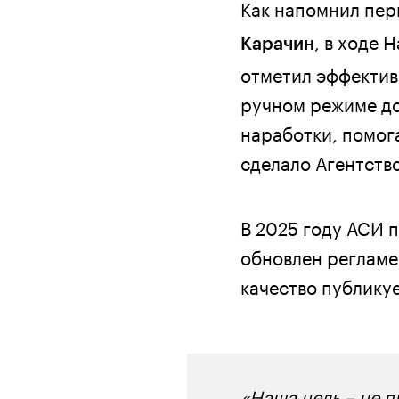
Как напомнил пер
, в ходе 
Карачин
отметил эффектив
ручном режиме до
наработки, помога
сделало Агентств
В 2025 году АСИ 
обновлен регламе
качество публику
«Наша цель – не п