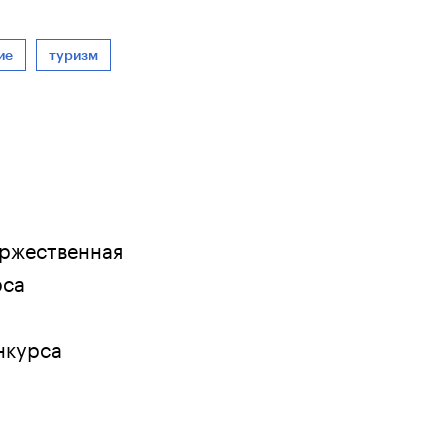
ие
туризм
оржественная
рса
ю
нкурса