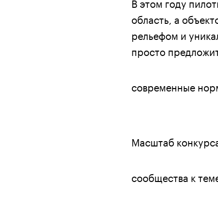
В этом году пило
область, а объек
рельефом и уника
просто предложит
современные норм
Масштаб конкурс
сообщества к тем