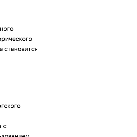
ьного
орического
е становится
ргского
 с
ьзованием