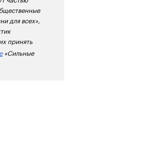
общественные
и для всех»,
ктик
их принять
е
«Сильные