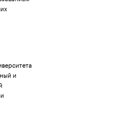
ких
иверситета
рный и
й
ми