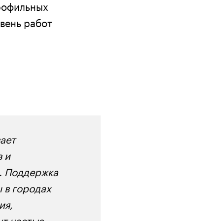
рофильных
вень работ
вает
 и
. Поддержка
 в городах
ия,
ут частью