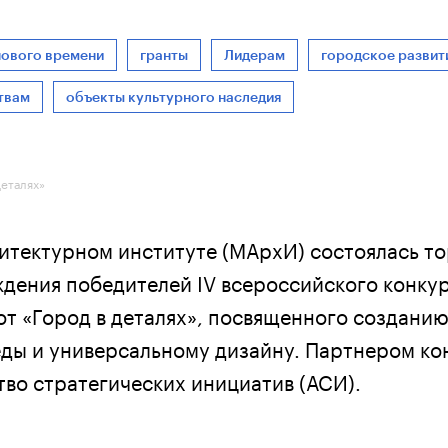
нового времени
гранты
Лидерам
городское развит
твам
объекты культурного наследия
деталях»
итектурном институте (МАрхИ) состоялась т
дения победителей IV всероссийского конку
от «Город в деталях», посвященного создани
ды и универсальному дизайну. Партнером ко
тво стратегических инициатив (АСИ).