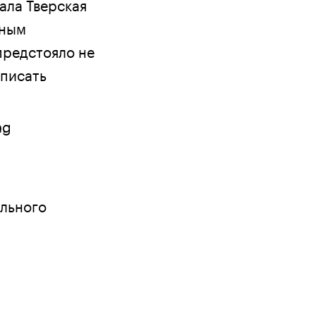
ала Тверская
жным
предстояло не
вписать
а.
льного