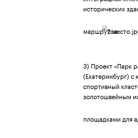
исторических зда
маршрутов.
3) Проект «Парк 
(Екатеринбург) с
спортивный класт
золотошвейным ис
площадками для а