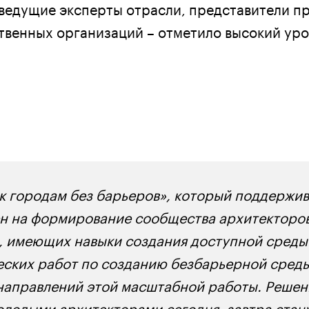
ведущие эксперты отрасли, представители п
твенных организаций – отметило высокий уро
 к городам без барьеров», который поддержи
ен на формирование сообщества архитекторов
 имеющих навыки создания доступной среды
еских работ по созданию безбарьерной среды
 направлений этой масштабной работы. Решен
лодыми архитекторами сегодня, завтра стан