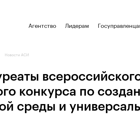
Агентство
Лидерам
Госуправленца
Новости АСИ
уреаты всероссийског
ого конкурса по созда
ой среды и универсал