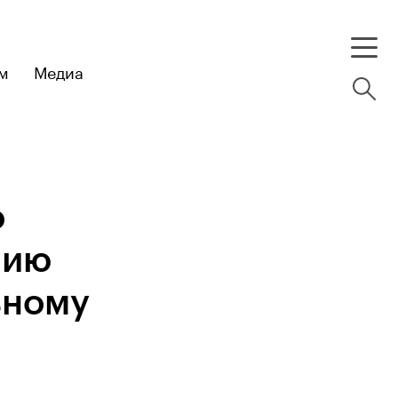
м
Медиа
о
нию
ьному