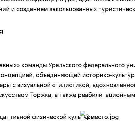
ний и созданием закольцованных туристичес
равных» команды Уральского федерального ун
 концепцией, объединяющей историко-культу
еры с визуальной стилистикой, вдохновленно
кусством Торжка, а также реабилитационны
даптивной физической культуры.