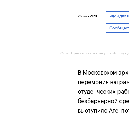
идеи для 
25 мая 2026
Сообщес
Фото: Пресс-служба конкурса «Город в 
В Московском арх
церемония награж
студенческих раб
безбарьерной сре
выступило Агентс