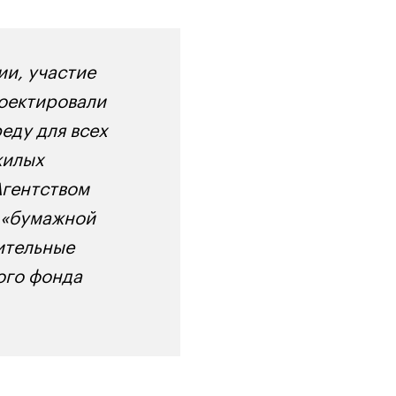
ии, участие
роектировали
еду для всех
жилых
Агентством
и «бумажной
ительные
ого фонда