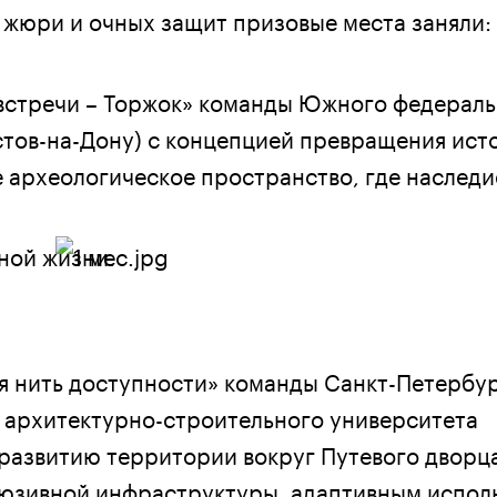
 жюри и очных защит призовые места заняли:
 встречи – Торжок» команды Южного федерал
стов-на-Дону) с концепцией превращения ист
е археологическое пространство, где наследи
ной жизни.
ая нить доступности» команды Санкт-Петербу
 архитектурно-строительного университета
развитию территории вокруг Путевого дворца
юзивной инфраструктуры, адаптивным испол