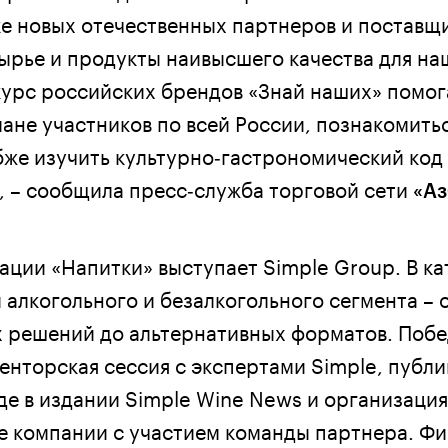
е новых отечественных партнеров и поставщи
ырье и продукты наивысшего качества для на
курс российских брендов «Знай наших» помог
лане участников по всей России, познакомитьс
бже изучить культурно‑гастрономический код
, – сообщила пресс‑служба торговой сети
«Аз
ции «Напитки» выступает Simple Group. В ка
 алкогольного и безалкогольного сегмента – 
 решений до альтернативных форматов. Побе
енторская сессия с экспертами Simple, публи
де в издании Simple Wine News и организация
е компании с участием команды партнера. Ф