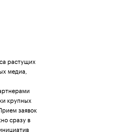
рса растущих
ых медиа,
партнерами
ки крупных
 Прием заявок
но сразу в
 инициатив