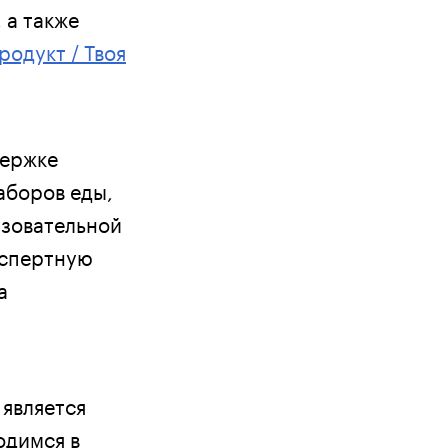
 а также
одукт / Твоя
держке
аборов еды,
азовательной
кспертную
а
 является
одимся в