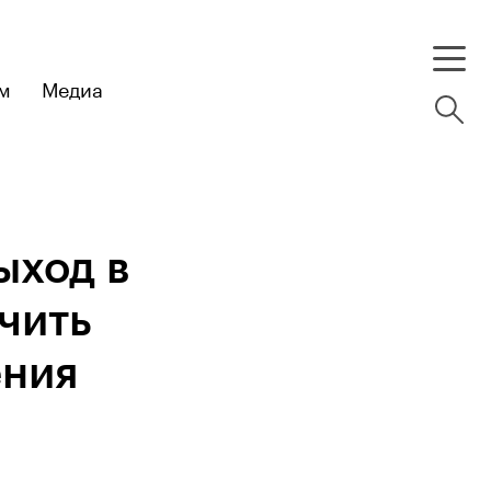
м
Медиа
ыход в
чить
ения