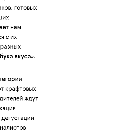
ков, готовых
ших
ает нам
я с их
 разных
бука вкуса».
тегории
от крафтовых
дителей ждут
кация
 дегустации
иналистов