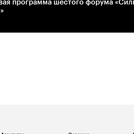
вая программа шестого форума «Сил
»