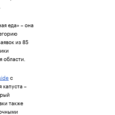
.
ая еда» – она
тегорию
аявок из 85
лики
я области.
side
с
 капуста –
орый
вки также
рочными