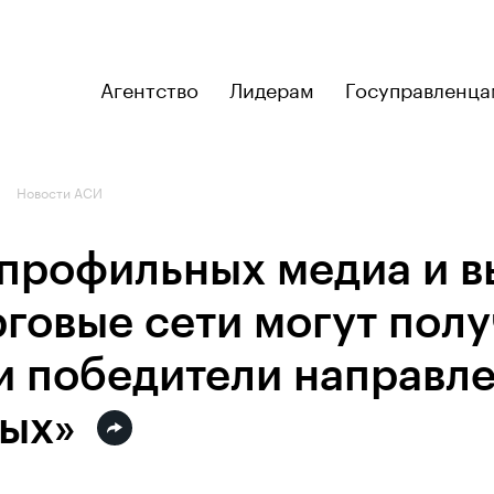
Агентство
Лидерам
Госуправленца
Новости АСИ
профильных медиа и в
говые сети могут полу
и победители направл
ных»