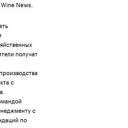
 Wine News.
еть
м
зяйственных
ители получат
 производства
кта с
a.
командой
енеджменту с
ндаций по