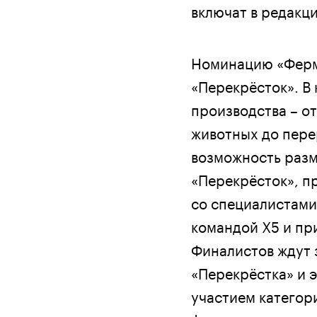
включат в редакц
Номинацию «Ферме
«Перекрёсток». В
производства – о
животных до пере
возможность разм
«Перекрёсток», п
со специалистами
командой Х5 и пр
Финалистов ждут 
«Перекрёстка» и 
участием категор