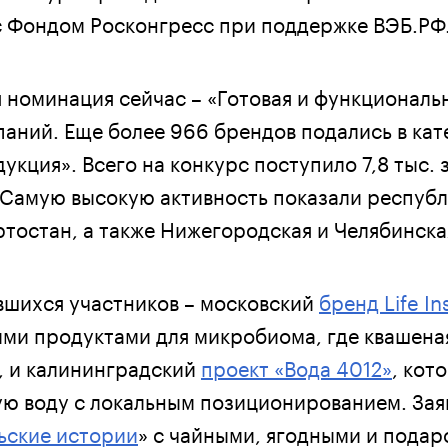
с Фондом Росконгресс при поддержке ВЭБ.РФ
 номинация сейчас – «Готовая и функциональн
паний. Еще более 966 брендов подались в ка
кция». Всего на конкурс поступило 7,8 тыс. з
 Самую высокую активность показали респуб
ртостан, а также Нижегородская и Челябинска
ившихся участников – московский
бренд Life In
и продуктами для микробиома, где квашеная
, и калининградский
проект «Вода 4012»
, кот
ую воду с локальным позиционированием. Зая
ьские истории
» с чайными, ягодными и пода