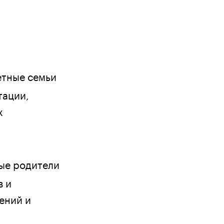
етные семьи
тации,
х
ые родители
в и
ений и