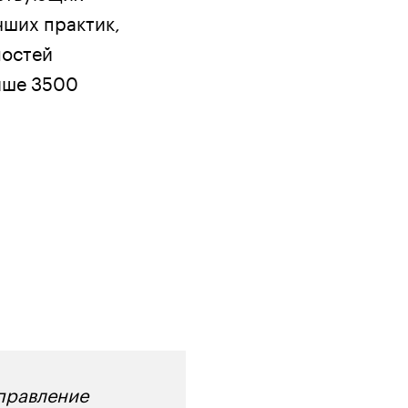
чших практик,
ностей
ыше 3500
правление