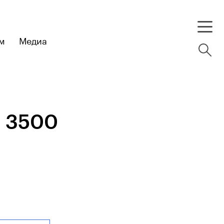
м
Медиа
е 3500