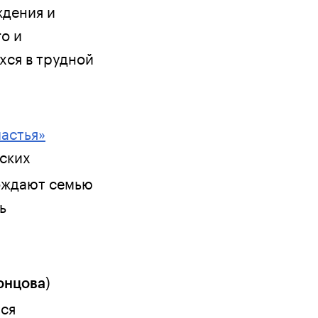
ждения и
о и
хся в трудной
частья»
нских
ождают семью
ь
)
онцова
тся