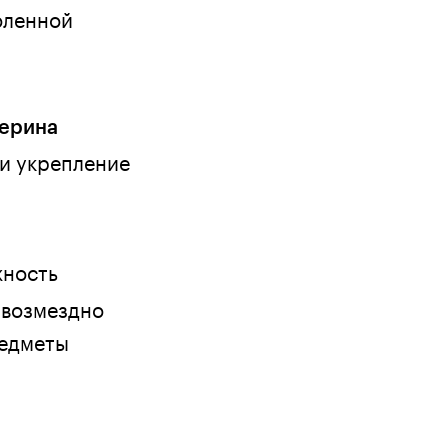
оленной
терина
 и укрепление
жность
звозмездно
редметы