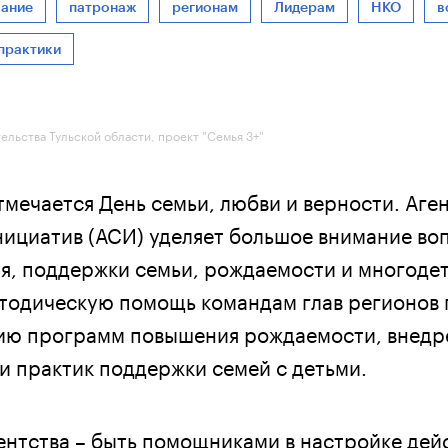
ание
патронаж
регионам
Лидерам
НКО
в
практики
тельства Тульской области, проект "Семья 3+"
тмечается День семьи, любви и верности. Аге
нициатив (АСИ) уделяет большое внимание во
, поддержки семьи, рождаемости и многодетн
тодическую помощь командам глав регионов 
ию программ повышения рождаемости, внед
и практик поддержки семей с детьми.
гентства – быть помощниками в настройке де