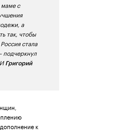
 маме с
лучшения
одежи, а
ь так, чтобы
 Россия стала
– подчеркнул
СИ
Григорий
енщин,
еплению
 дополнение к