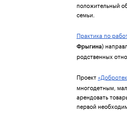
положительный об
семьи.
Практика по работ
) направ
Фрыгина
родственных отн
Проект
«Добротек
многодетным, мал
арендовать товары
первой необходи