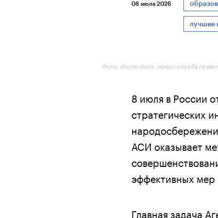
образов
08 июля 2026
лучшие 
Фото: shutterstock, пресс-служба прави
8 июля в России о
стратегических и
народосбережения
АСИ оказывает ме
совершенствован
эффективных мер 
Главная задача А