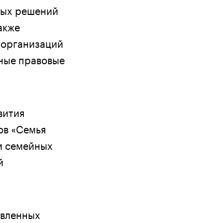
ных решений
акже
 организаций
вные правовые
вития
ов «Семья
м семейных
й
авленных