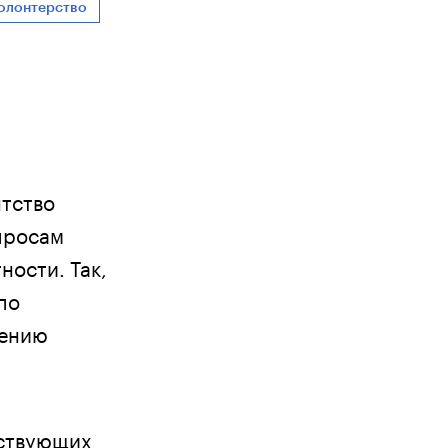
олонтерство
нтство
просам
ости. Так,
по
рению
йствующих