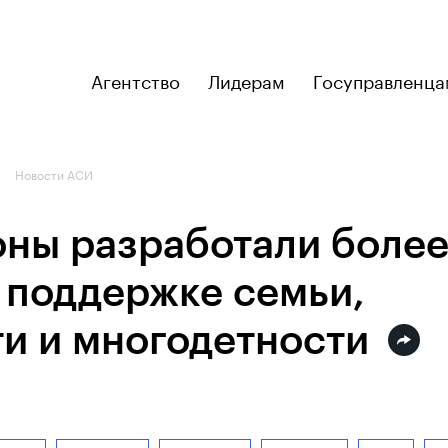
Агентство
Лидерам
Госуправленца
Новости АСИ
оны разработали боле
 поддержке семьи,
и и многодетности