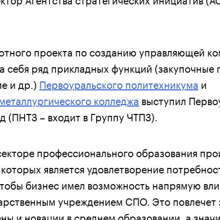
отного проекта по созданию управляющей ко
на себя ряд прикладных функций (закупочные
е и др.)
Первоуральского политехникума
и
металлургического колледжа
выступил Перво
 (ПНТЗ – входит в Группу ЧТПЗ).
 секторе профессионального образования про
 которых является удовлетворение потребнос
чтобы бизнес имел возможность напрямую вли
арственным учреждением СПО. Это повлечет 
ы и новации в среднем образовании, а значи