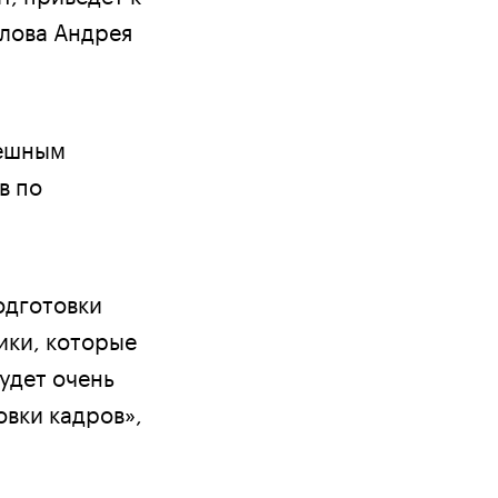
слова Андрея
пешным
в по
одготовки
ики, которые
будет очень
овки кадров»,