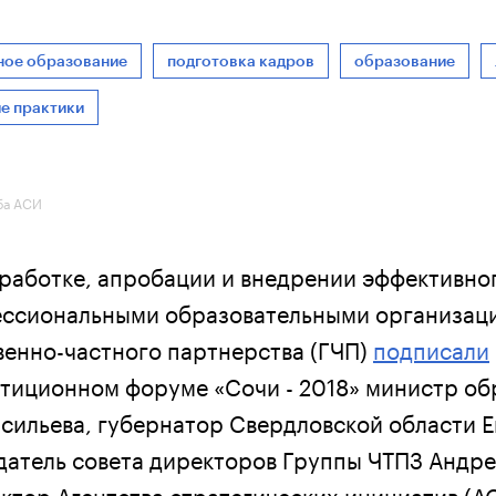
ное образование
подготовка кадров
образование
е практики
ба АСИ
работке, апробации и внедрении эффективно
ессиональными образовательными организац
венно-частного партнерства (ГЧП)
подписали
тиционном форуме «Сочи - 2018» министр об
асильева, губернатор Свердловской области 
датель совета директоров Группы ЧТПЗ Андре
ктор Агентства стратегических инициатив (А