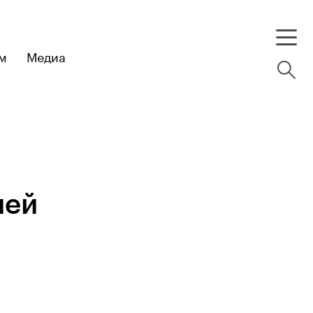
м
Медиа
ией