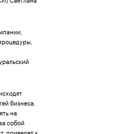
мпании,
 процедуры,
уральский
исходят
тей бизнеса.
ять на
за собой
т, приведет к