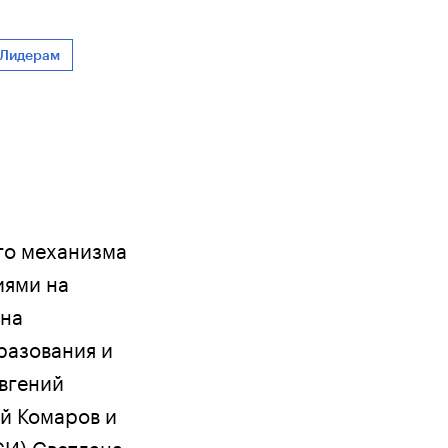
Лидерам
го механизма
иями на
на
разования и
Евгений
й Комаров и
СИ) Светлана