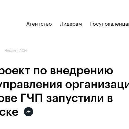
Агентство
Лидерам
Госуправленца
Новости АСИ
роект по внедрению
управления организац
ове ГЧП запустили в
ске