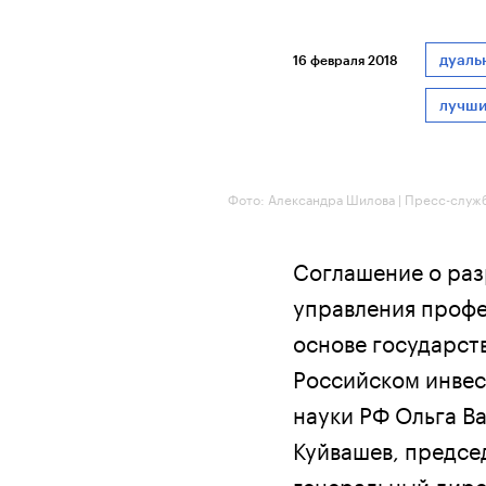
дуаль
16 февраля 2018
лучши
Фото: Александра Шилова | Пресс-служ
Соглашение о раз
управления проф
основе государст
Российском инвес
науки РФ Ольга В
Куйвашев, предсе
генеральный дире