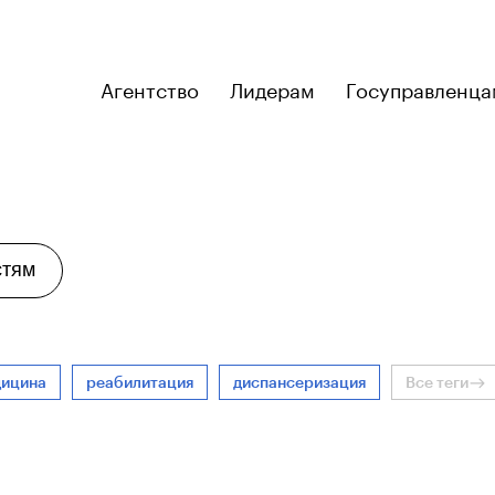
Агентство
Лидерам
Госуправленца
стям
дицина
реабилитация
диспансеризация
Все теги