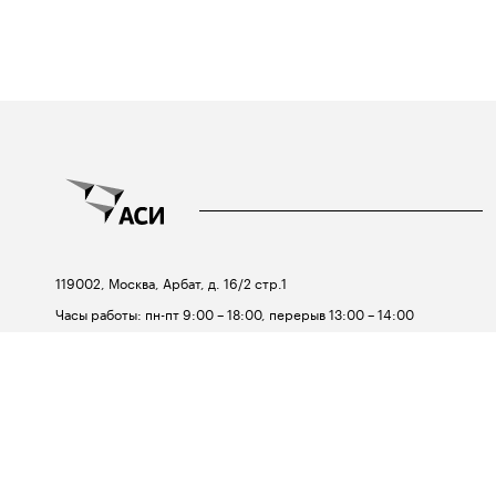
119002, Москва, Арбат, д. 16/2 стр.1
Часы работы: пн-пт 9:00 – 18:00, перерыв 13:00 – 14:00
Телефон:
+7 495 690-91-29
Email:
asi@asi.ru
© Агентство стратегических
инициатив,
2012—2026