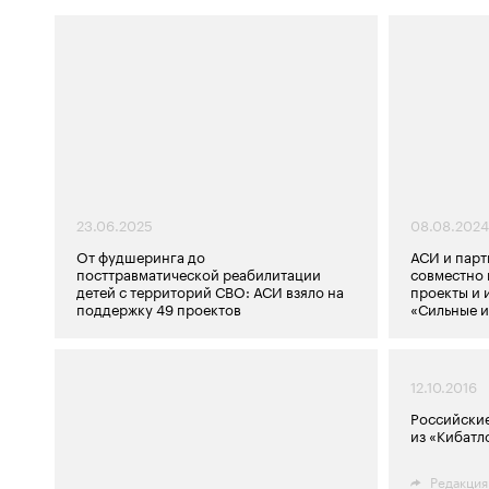
23.06.2025
08.08.2024
От фудшеринга до
АСИ и парт
посттравматической реабилитации
совместно 
детей с территорий СВО: АСИ взяло на
проекты и 
поддержку 49 проектов
«Сильные и
12.10.2016
Российские
из «Кибатл
Редакция