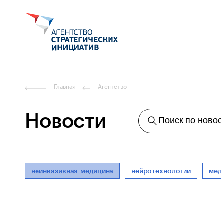
Главная
Агентство
Новости
Поиск по ново
неинвазивная_медицина
нейротехнологии
ме