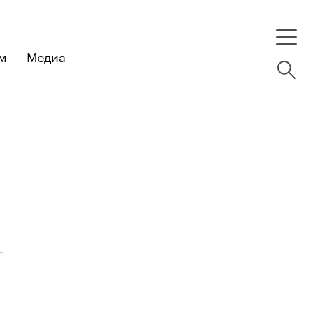
м
Медиа