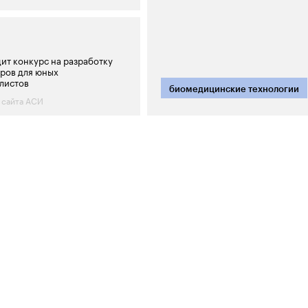
ит конкурс на разработку
ров для юных
листов
биомедицинские технологии
 сайта АСИ