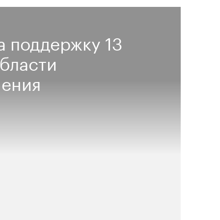
а поддержку 13
области
нения