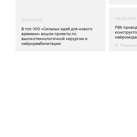
09.09.2016
12.03.2024
РВК провод
В топ-100 «Сильных идей для нового
конструкто
времени» вошли проекты по
нейромоде
высокотехнологичной хирургии и
нейрореабилитации
Редакция