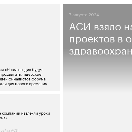
7 августа 2024
АСИ взяло н
проектов в 
здравоохра
ия «Новые люди» будут
продвигать лидерские
идеи финалистов форума
деи для нового времени»
 компании извлекли уроки
она»
 сайта АСИ