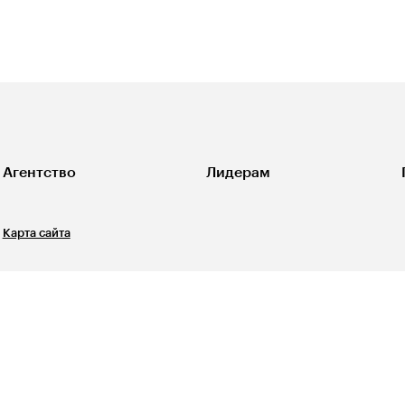
Агентство
Лидерам
Карта сайта
Свидетельство о регистрации СМИ ЭЛ №ФС77-67540
выдано Роскомнадзором 31 октября 2016 года. 12+