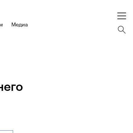
м
Медиа
него