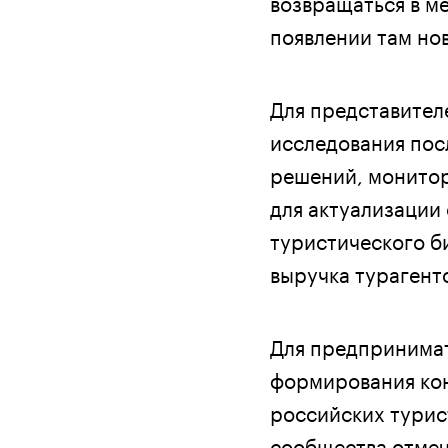
возвращаться в ме
появлении там но
Для представител
исследования пос
решений, монитор
для актуализации
туристического би
выручка турагент
Для предпринимат
формирования ко
российских турис
сообщества отмеч