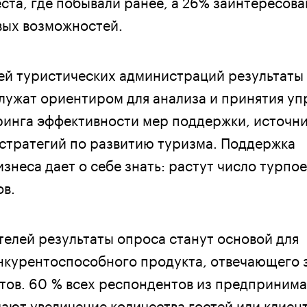
ста, где побывали ранее, а 26% заинтересова
вых возможностей.
ей туристических администраций результаты
лужат ориентиром для анализа и принятия уп
инга эффективности мер поддержки, источн
 стратегий по развитию туризма. Поддержка
знеса дает о себе знать: растут число турпое
ов.
елей результаты опроса станут основой для
нкурентоспособного продукта, отвечающего 
тов. 60 % всех респондентов из предпринима
ают увеличение количества гостей или клиен