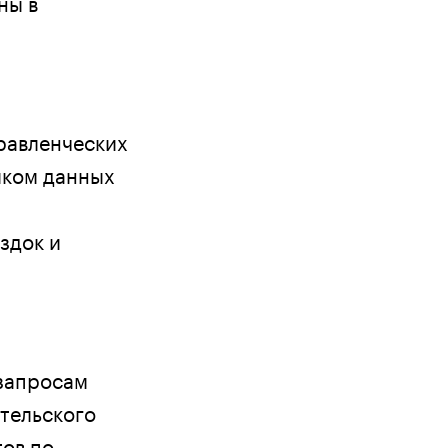
ны в
равленческих
иком данных
здок и
запросам
тельского
тов по