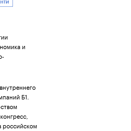
 НТИ
гии
ономика и
о-
 внутреннего
мпаний Б1.
рством
конгресс,
в российском