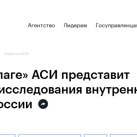
Агентство
Лидерам
Госуправленца
Новости АСИ
лаге» АСИ представит
 исследования внутрен
оссии