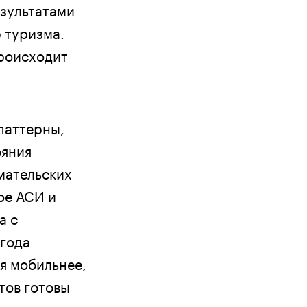
езультатами
 туризма.
происходит
паттерны,
ояния
мательских
ое АСИ и
а с
 года
ся мобильнее,
тов готовы