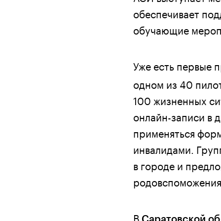
обеспечивает под
обучающие мероп
Уже есть первые 
одном из 40 пило
100 жизненных си
онлайн-записи в д
применяться форм
инвалидами. Груп
в городе и предл
родовспоможения 
В
Саратовской об