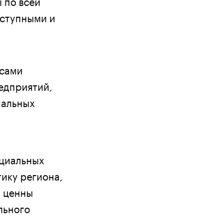
 по всей
оступными и
осами
едприятий,
нальных
оциальных
ику региона,
ы ценны
льного