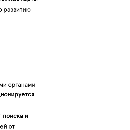
о развитию
ыми органами
ционируется
 поиска и
ей от