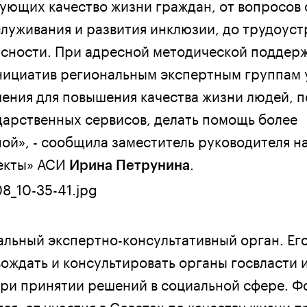
ующих качество жизни граждан, от вопросов 
луживания и развития инклюзии, до трудоуст
асности. При адресной методической поддерж
нициатив региональным экспертным группам 
ения для повышения качества жизни людей, 
дарственных сервисов, делать помощь более
ой», - сообщила заместитель руководителя н
екты» АСИ
.
Ирина Петрунина
иальный экспертно-консультативный орган. Ег
ождать и консультировать органы госвласти 
ри принятии решений в социальной сфере. 
я: от участия в Советах по качеству жизни п