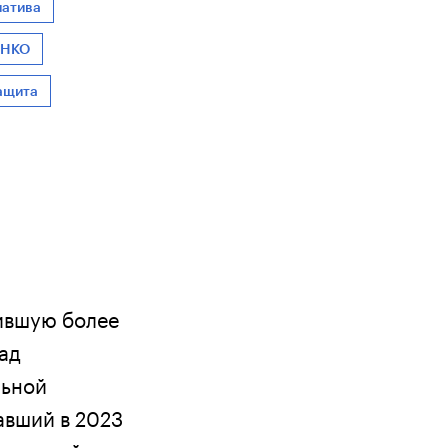
иатива
НКО
ащита
нившую более
над
льной
авший в 2023