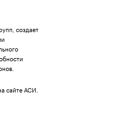
рупп, создает
ии
льного
собности
онов.
а сайте АСИ.