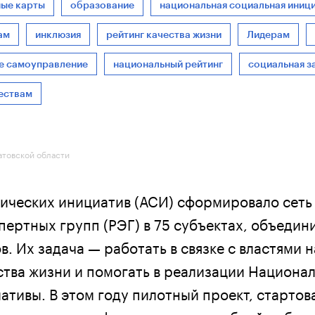
ые карты
образование
национальная социальная иниц
ам
инклюзия
рейтинг качества жизни
Лидерам
е самоуправление
национальный рейтинг
социальная з
ествам
атовской области
гических инициатив (АСИ) сформировало сеть
пертных групп (РЭГ) в 75 субъектах, объеди
. Их задача — работать в связке с властями 
тва жизни и помогать в реализации Национа
ативы. В этом году пилотный проект, стартов