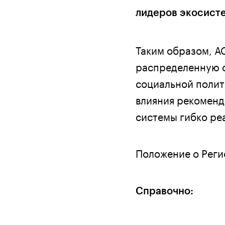
лидеров экосист
Таким образом, А
распределенную с
социальной полити
влияния рекоменд
системы гибко ре
Положение о Реги
Справочно: