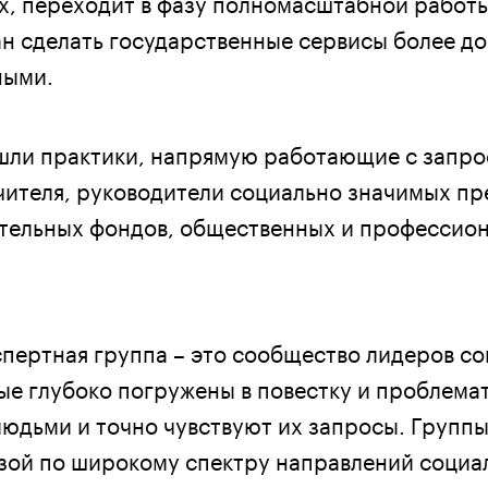
ах, переходит в фазу полномасштабной работы
ан сделать государственные сервисы более д
ными.
ошли практики, напрямую работающие с запр
учителя, руководители социально значимых пр
тельных фондов, общественных и профессио
спертная группа – это сообщество лидеров с
ые глубоко погружены в повестку и проблемат
людьми и точно чувствуют их запросы. Групп
зой по широкому спектру направлений социа