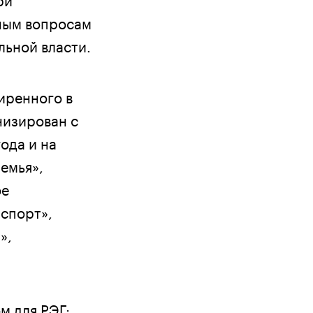
ным вопросам
льной власти.
иренного в
низирован с
ода и на
Семья»,
ое
спорт»,
»,
м для РЭГ: