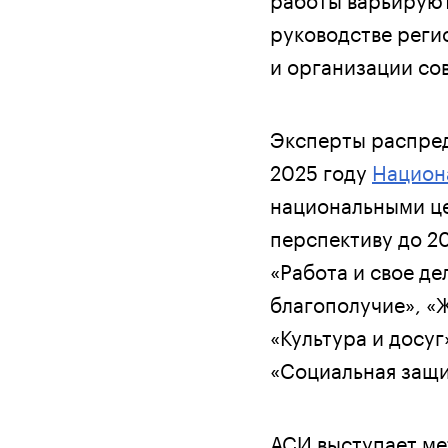
руководстве реги
и организации со
Эксперты распред
2025 году
Национа
национальными це
перспективу до 20
«Работа и свое д
благополучие», «
«Культура и досуг
«Социальная защи
АСИ выступает ме