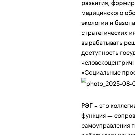
развития, формир
медицинского обс
экологии и безоп
стратегических и
вырабатывать реш
доступность госу
человекоцентричн
«Социальные про
РЭГ – это коллег
функция — сопров
самоуправления п
работы варьируютс