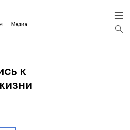
м
Медиа
ись к
 жизни