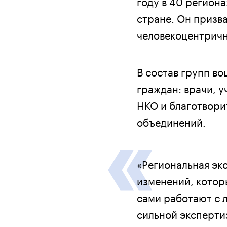
году в 40 регион
стране. Он призв
человекоцентрич
В состав групп в
граждан: врачи, 
НКО и благотвори
объединений.
«Региональная эк
изменений, котор
сами работают с 
сильной эксперти