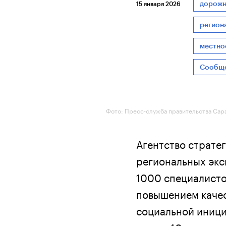
дорожн
15 января 2026
регион
местно
Сообщ
Фото: Пресс-служба правительства Сар
Агентство страте
региональных экс
1000 специалистов
повышением качес
социальной иници