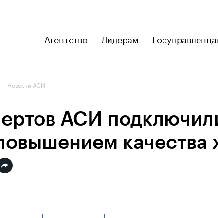
Агентство
Лидерам
Госуправленца
Новости АСИ
пертов АСИ подключил
 повышением качества