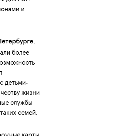
ионами и
,
Петербурге
вали более
возможность
л
с детьми-
ачеству жизни
ные службы
таких семей.
рожные карты