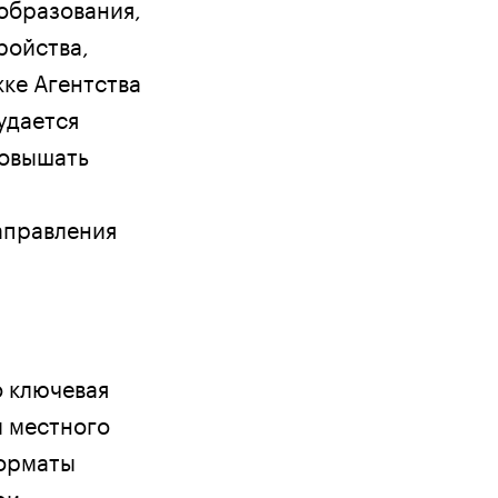
образования,
ройства,
ке Агентства
удается
повышать
аправления
о ключевая
и местного
Форматы
ри