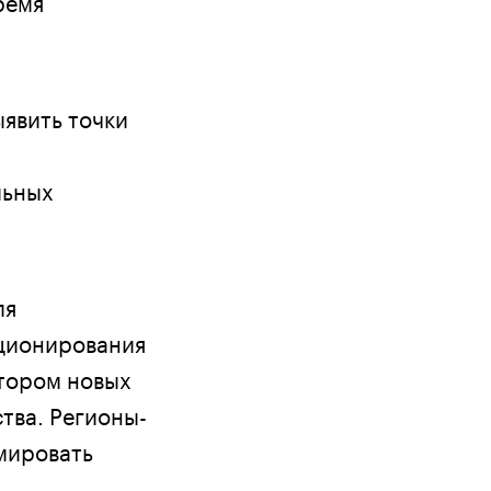
ыявить точки
льных
ля
иционирования
атором новых
тва. Регионы-
мировать