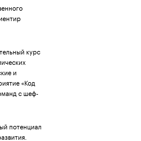
венного
риентир
тельный курс
мических
кие и
риятие «Код
оманд с шеф-
ный потенциал
азвития.