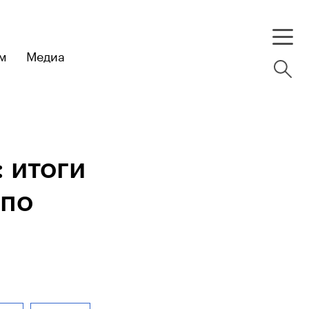
м
Медиа
 итоги
 по