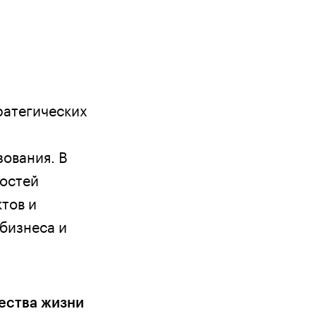
ратегических
зования. В
ностей
тов и
бизнеса и
чества жизни