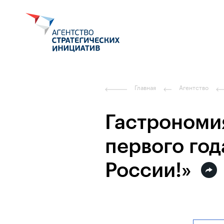
Главная
Агентство
Гастрономия
первого го
России!»