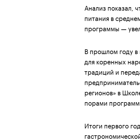
Анализ показал, ч
питания в средне
программы — увел
В прошлом году в
для коренных нар
традиций и перед
предпринимательс
регионов» в Школ
порами программ
Итоги первого го
гастрономической