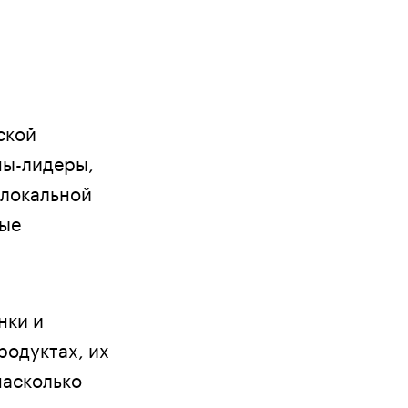
ской
ны-лидеры,
 локальной
ные
нки и
родуктах, их
насколько
ремя