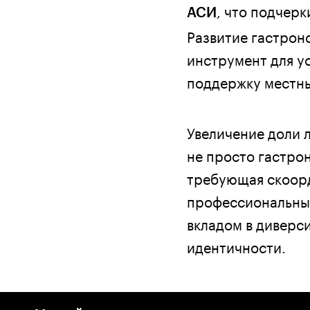
, что подчер
АСИ
Развитие гастрон
инструмент для у
поддержку местны
Увеличение доли л
не просто гастро
требующая скоорд
профессиональны
вкладом в диверс
идентичности.