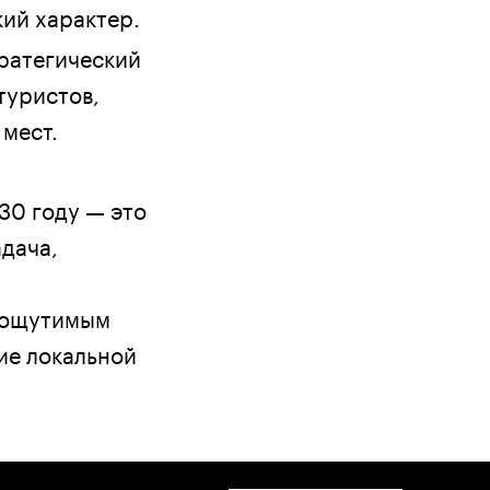
кий характер.
ратегический
туристов,
мест.
30 году — это
дача,
ь ощутимым
ие локальной