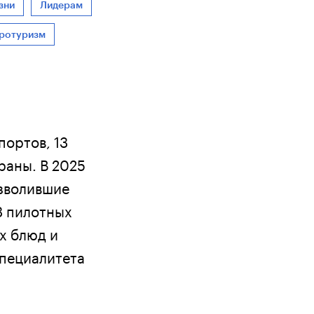
зни
Лидерам
тротуризм
портов, 13
раны. В 2025
озволившие
3 пилотных
х блюд и
специалитета