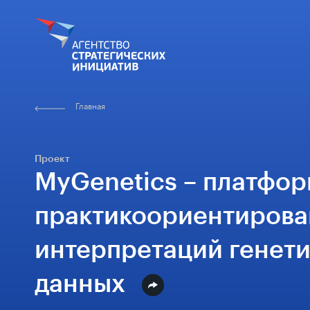
Главная
Проект
MyGenetics – платфо
практикоориентиров
интерпретаций генет
данных