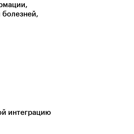
рмации,
 болезней,
ой интеграцию