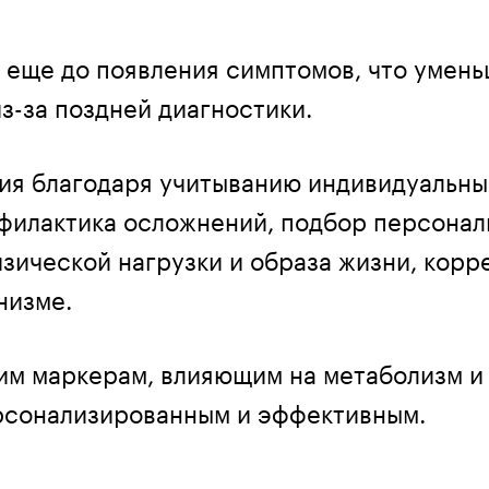
 еще до появления симптомов, что умень
з-за поздней диагностики.
ия благодаря учитыванию индивидуальны
офилактика осложнений, подбор персона
изической нагрузки и образа жизни, корр
низме.
ким маркерам, влияющим на метаболизм и
ерсонализированным и эффективным.