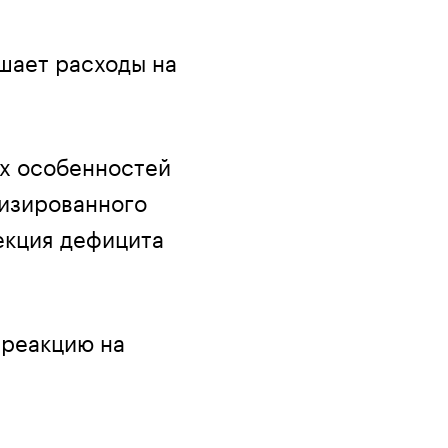
шает расходы на
х особенностей
лизированного
екция дефицита
 реакцию на