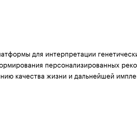
латформы для интерпретации генетическ
формирования персонализированных рек
ению качества жизни
и дальнейшей импле