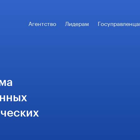
Агентство
Лидерам
Госуправленца
рма
анных
ических