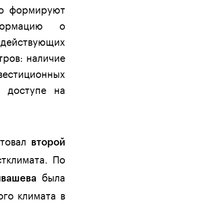
но формируют
формацию о
я действующих
тров: наличие
вестиционных
м доступе на
ртовал
второй
тклимата. По
была
йвашева
го климата в