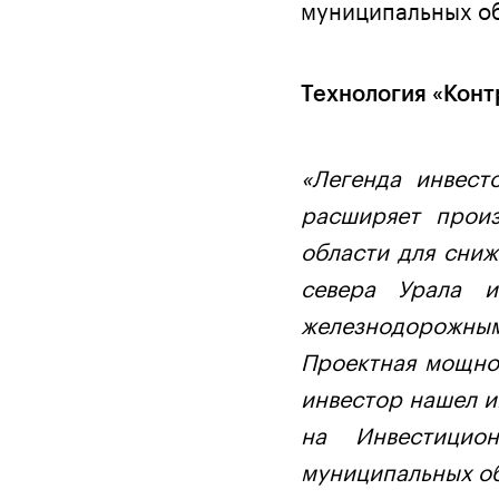
муниципальных об
Технология «Конт
«Легенда инвест
расширяет прои
области для сни
севера Урала и
железнодорожным
Проектная мощнос
инвестор нашел 
на Инвестицио
муниципальных об