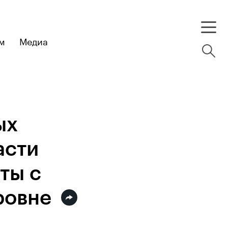
м
Медиа
ых
асти
ты с
ровне