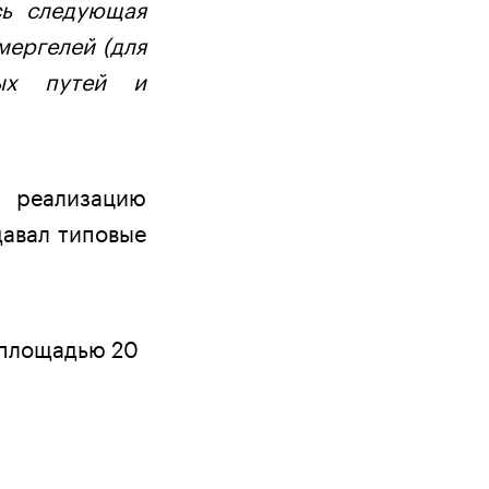
сь следующая
мергелей (для
ных путей и
а реализацию
давал типовые
 площадью 20