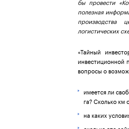
бы провести «Ко
полезная информа
производства 
логистических сх
«Тайный инвесто
инвестиционной п
вопросы о возмож
имеется ли сво
га? Сколько км 
на каких услов
сколько это за