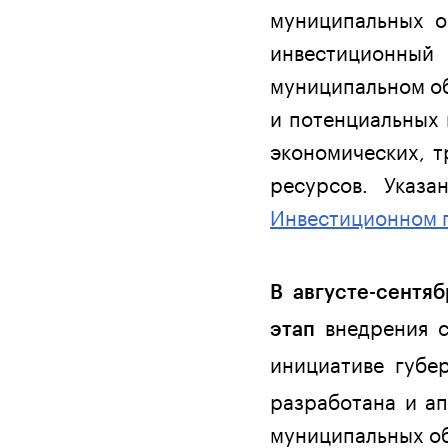
муниципальных о
инвестиционн
муниципальном об
и потенциальных 
экономических, 
ресурсов. Указ
Инвестиционном 
В августе-сентя
внедрения с
этап
инициативе губе
разработана и а
муниципальных о