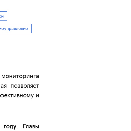
ки
моуправление
 мониторинга
ая позволяет
ффективному и
. Главы
 году