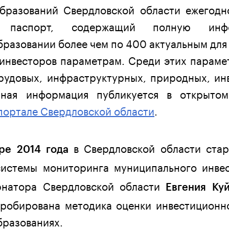
бразований Свердловской области ежегод
ый паспорт, содержащий полную ин
разовании более чем по 400 актуальным дл
инвесторов параметрам. Среди этих параме
трудовых, инфраструктурных, природных, ин
анная информация публикуется в открыто
портале Свердловской области
.
в Свердловской области ста
бре 2014 года
истемы мониторинга муниципального инвес
рнатора Свердловской области
Евгения Ку
пробирована методика оценки инвестиционно
бразованиях.