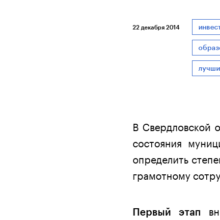
инвес
22 декабря 2014
образ
лучши
В Свердловской 
состояния муниц
определить степе
грамотному сотру
вне
Первый этап