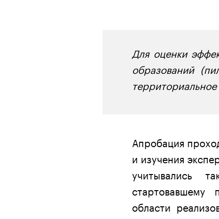
Для оценки эффе
образований (пи
территориальное
Апробация прохо
и изучения экспе
учитывались та
стартовавшему 
области реализо