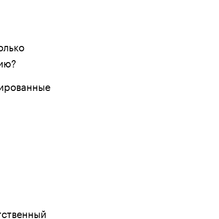
олько
ию?
цированные
етственный