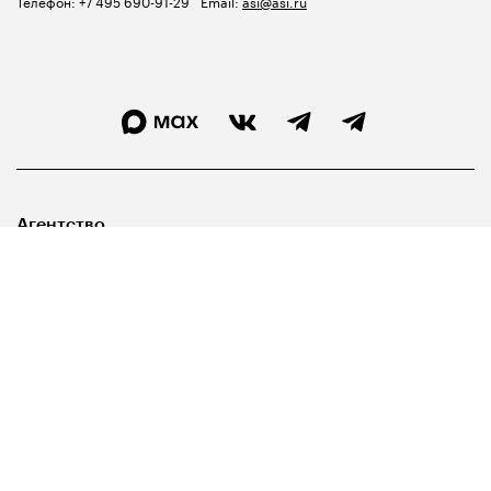
Телефон:
+7 495 690-91-29
Email:
asi@asi.ru
Агентство
Лидерам
Госуправленцам
Библиотека
Карта сайта
Свидетельство о регистрации СМИ ЭЛ №ФС77-67540