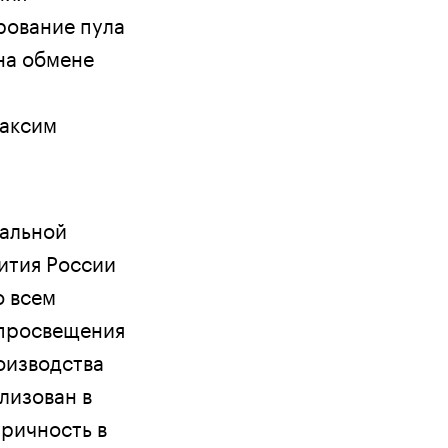
рование пула
 на обмене
Максим
иальной
ития России
о всем
нпросвещения
оизводства
лизован в
тричность в