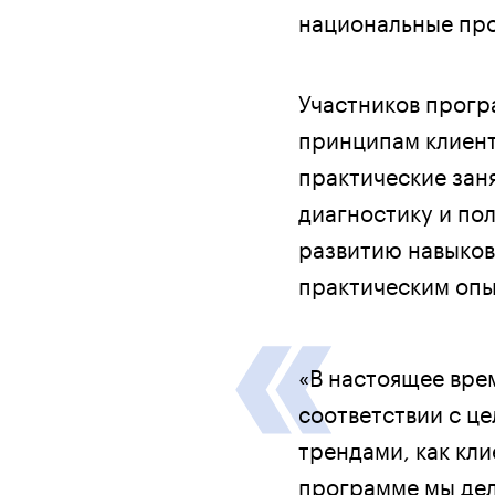
национальные про
Участников прогр
принципам клиент
практические зан
диагностику и по
развитию навыков
практическим опы
«В настоящее вре
соответствии с ц
трендами, как кл
программе мы дел