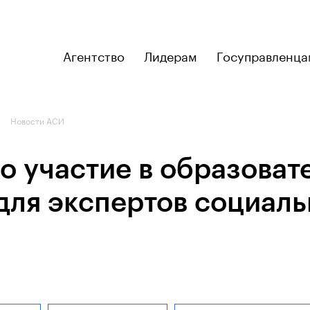
Агентство
Лидерам
Госуправленца
Новости АСИ
о участие в образоват
для экспертов социал