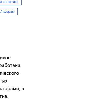
 инициатива
Лидерам
ливое
зработана
ического
нных
кторами, в
тив.