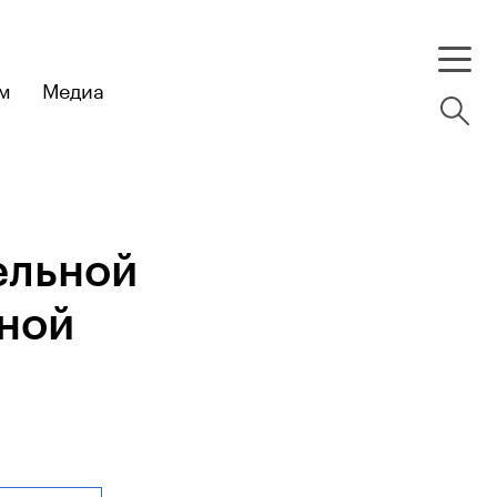
м
Медиа
ельной
ьной