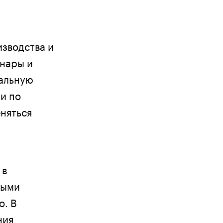
зводства и
инары и
нальную
и по
еняться
 в
ными
о. В
ния