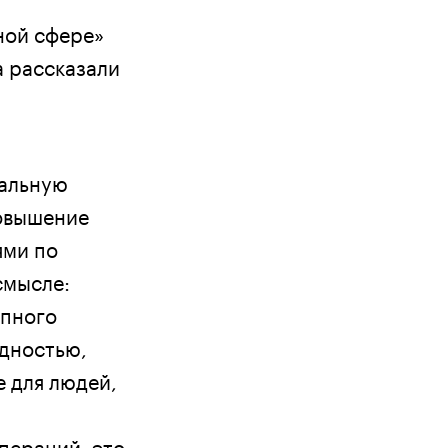
ной сфере»
а рассказали
нальную
повышение
ями по
смысле:
упного
идностью,
е для людей,
пераций, это,