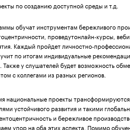
екты по созданию доступной среды и т.д.
аммы обучат инструментам бережливого прои
оцентричности, проведутонлайн-курсы, веб
ятия. Каждый пройдет личностно-профессио
лучит по итогам индивидуальные рекомендаци
. Также у слушателей будет возможность обм
том с коллегами из разных регионов.
мя национальные проекты трансформируются
елями устойчивого развития и такими глобаль
иентоцентричность и бережливое производств
аем упор на оба этих аспекта. Помимо обуче