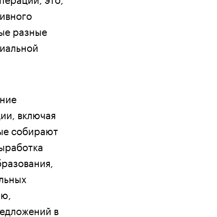
зивного
мые разные
циальной
ение
ии, включая
ые собирают
выработка
бразования,
альных
ию,
редложений в