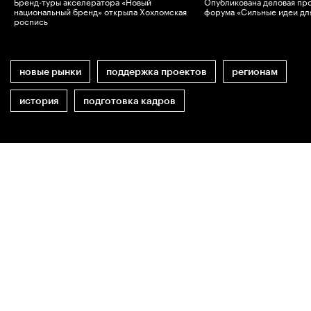
Бренд-туры акселератора «Новый
Опубликована деловая пр
национальный бренд» открыла Хохломская
форума «Сильные идеи дл
роспись
новые рынки
поддержка проектов
регионам
история
подготовка кадров