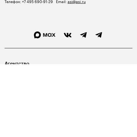
Телефон:
+7 495 690-91-29
Email:
asi@asi.ru
Агентство
Лидерам
Госуправленцам
Библиотека
Карта сайта
Свидетельство о регистрации СМИ ЭЛ №ФС77-67540