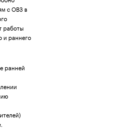
м с ОВЗ в
ого
т работы
о и раннего
ре ранней
елении
нию
ителей)
.