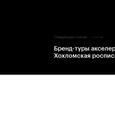
Следующая статья
Бренд-туры акселе
Хохломская роспис