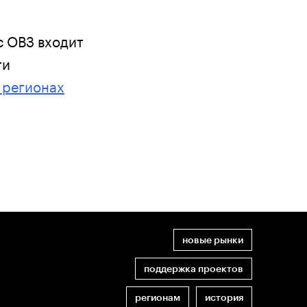
с ОВЗ входит
ти
 регионах
новые рынки
поддержка проектов
регионам
история