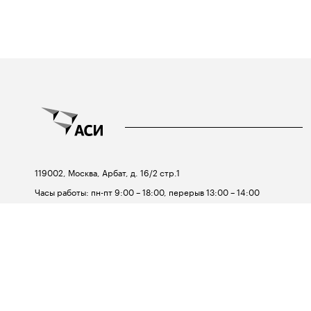
119002, Москва, Арбат, д. 16/2 стр.1
Часы работы: пн-пт 9:00 – 18:00, перерыв 13:00 – 14:00
Телефон:
+7 495 690-91-29
Email:
asi@asi.ru
© Агентство стратегических
инициатив,
2012—2026