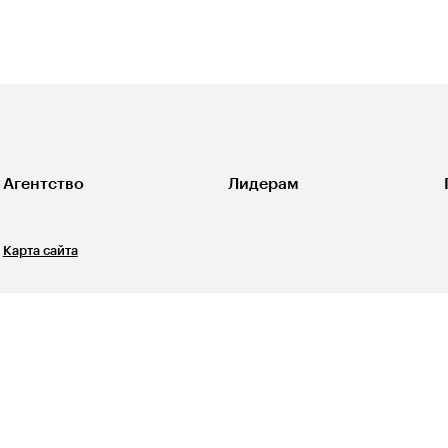
Агентство
Лидерам
Карта сайта
Свидетельство о регистрации СМИ ЭЛ №ФС77-67540
выдано Роскомнадзором 31 октября 2016 года. 12+