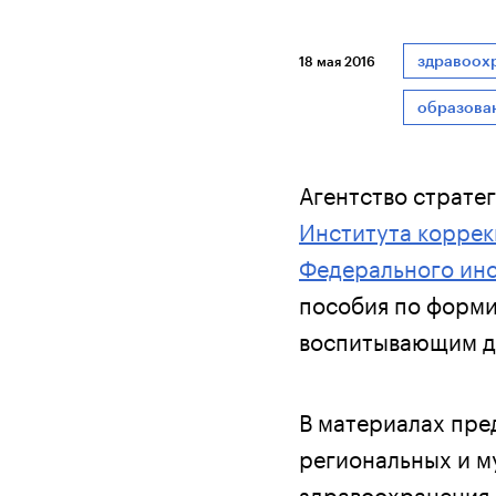
здравоох
18 мая 2016
образова
Агентство страте
Института коррек
Федерального инс
пособия по форм
воспитывающим де
В материалах пре
региональных и м
здравоохранения 