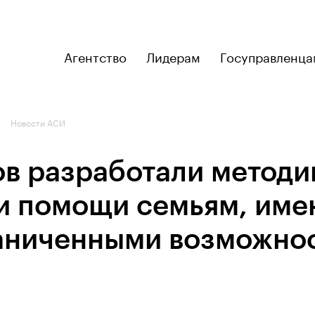
Агентство
Лидерам
Госуправленца
Новости АСИ
ов разработали методи
и помощи семьям, им
раниченными возможно