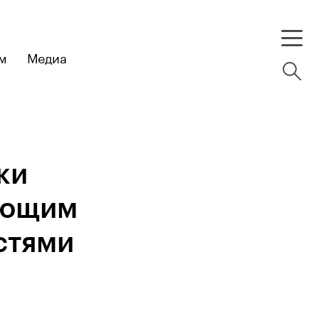
м
Медиа
ки
еющим
стями