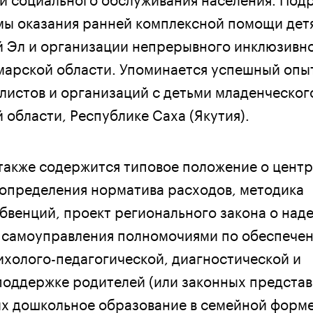
ы оказания ранней комплексной помощи детя
 Эл и организации непрерывного инклюзивн
марской области. Упоминается успешный опы
листов и организаций с детьми младенческог
 области, Республике Саха (Якутия).
также содержится типовое положение о цент
определения норматива расходов, методика
бвенций, проект регионального закона о над
 самоуправления полномочиями по обеспече
ихолого-педагогической, диагностической и
поддержке родителей (или законных представ
х дошкольное образование в семейной форме