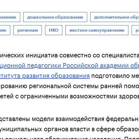
ранение
дошкольное образование
дополнительное обр
ние
регионам
НКО
местное самоуправление
р
гических инициатив совместно со специалист
ционной педагогики Российской академии об
титута развития образования
подготовило ме
ированию региональной системы ранней помо
тей с ограниченными возможностями здоров
дставлены модели взаимодействия федеральн
униципальных органов власти в сфере образо
и социального обслуживания населения. Под