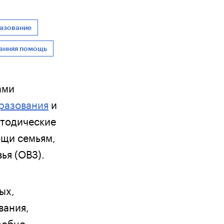
азование
анняя помощь
ами
разования
и
тодические
щи семьям,
ья (ОВЗ).
ых,
вания,
робно