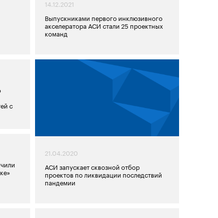
14.12.2021
Выпускниками первого инклюзивного
акселератора АСИ стали 25 проектных
команд
о
ей с
21.04.2020
учили
АСИ запускает сквозной отбор
ике»
проектов по ликвидации последствий
пандемии