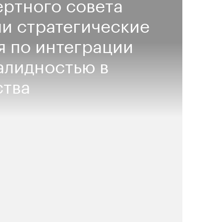
ртного совета
и стратегические
 по интеграции
алидностью в
ства