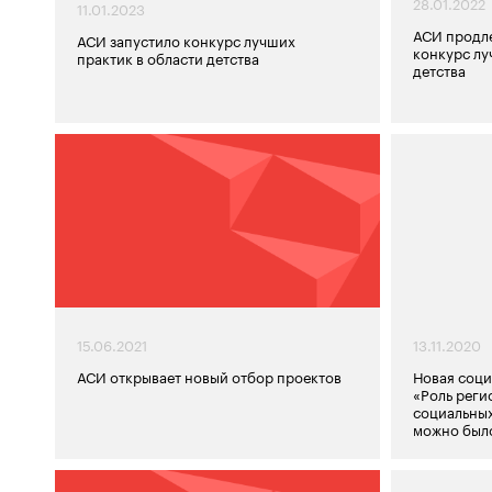
28.01.2022
11.01.2023
АСИ продле
АСИ запустило конкурс лучших
конкурс лу
практик в области детства
детства
15.06.2021
13.11.2020
АСИ открывает новый отбор проектов
Новая соци
«Роль реги
социальных
можно был