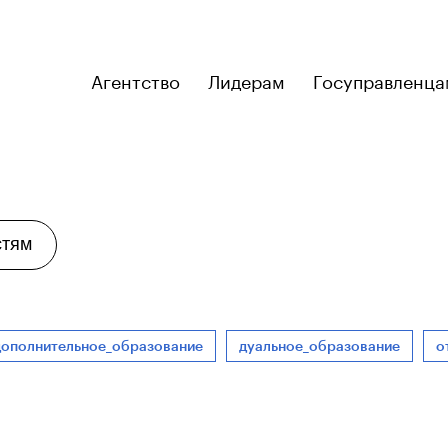
Агентство
Лидерам
Госуправленца
стям
дополнительное_образование
дуальное_образование
о