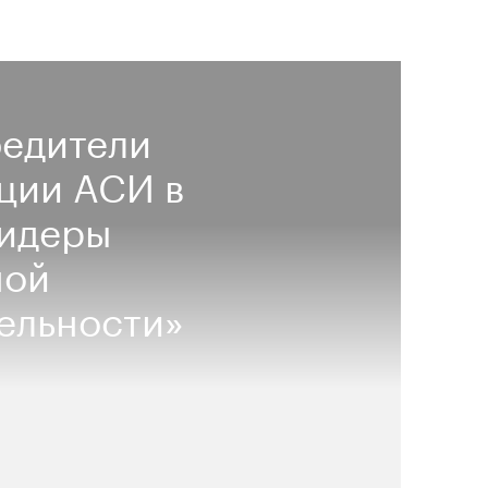
бедители
ции АСИ в
Лидеры
ной
ельности»