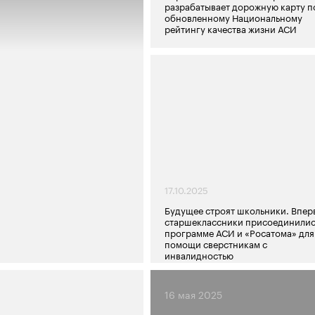
разрабатывает дорожную карту п
обновленному Национальному
рейтингу качества жизни АСИ
17.10.2025
Будущее строят школьники. Впер
старшеклассники присоединилис
программе АСИ и «Росатома» для
помощи сверстникам с
инвалидностью
16 мая 2025