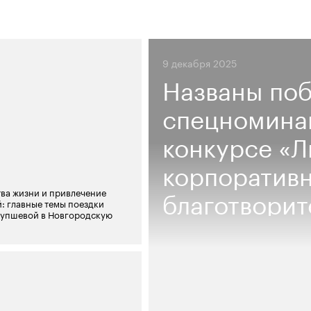
9 декабря 2025
Названы по
спецномина
конкурсе «
корпоратив
благотворит
тва жизни и привлечение
: главные темы поездки
Чупшевой в Новгородскую