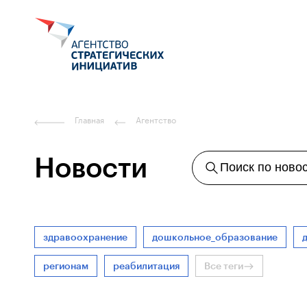
Главная
Агентство
Новости
Поиск по ново
здравоохранение
дошкольное_образование
регионам
реабилитация
Все теги