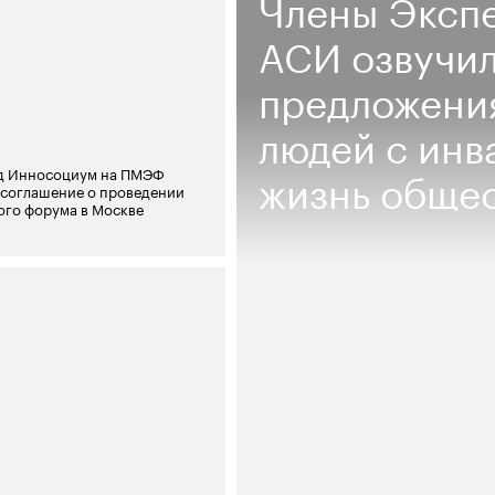
Члены Экспе
АСИ озвучил
предложения
людей с инв
жизнь обще
д Инносоциум на ПМЭФ
 соглашение о проведении
ого форума в Москве