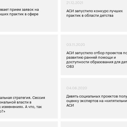
21.12.2021
вает прием заявок на
АСИ запустило конкурс лучших
чших практик в сфере
практик в области детства
03.11.2020
АСИ запустило отбор проектов п
развитию ранней помощи и
доступности образования для дет
ОВЗ
04.08.2020
Девять социальных проектов пол
альная стратегия. Сессия
оценку экспертов на «кипятильн
ональной власти в
АСИ
 изменениях. А что, так
о?»