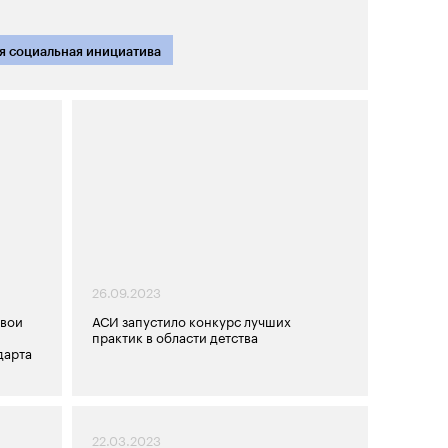
я социальная инициатива
26.09.2023
свои
АСИ запустило конкурс лучших
практик в области детства
дарта
22.03.2023