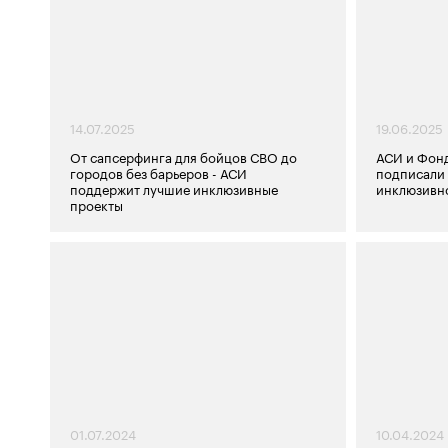
14.07.2025
19.06.2025
От сапсерфинга для бойцов СВО до
АСИ и Фон
городов без барьеров - АСИ
подписали
поддержит лучшие инклюзивные
инклюзивн
проекты
01.07.2024
10.04.2024