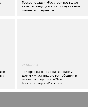
о
Госкорпорации «Росатом» повышает
качество медицинского обслуживания
маленьких пациентов
25.09.2025
вые
Три проекта о помощи женщинам,
ь к
детям и участникам СВО победили в
пятом акселераторе АСИ и
Госкорпорации «Росатом»