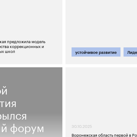
кая предложила модель
ства коррекционных и
ых школ
устойчивое развитие
Лид
ой
тия
рылся
ий форум
30.10.2025
Воронежская область первой в Р