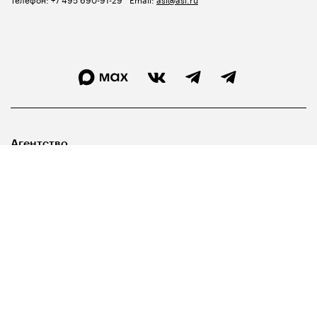
Агентство
Лидерам
Госуправленцам
Библиотека
Карта сайта
Свидетельство о регистрации СМИ ЭЛ №ФС77-67540