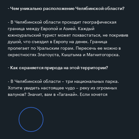
- Чем уникально расположение Челябинской области?
- В Челябинской области проходит географическая
граница между Европой и Азией. Каждый
южноуральский турист может похвастаться, не покривив
душой, что съездил в Европу на денек. Граница
пролегает по Уральским горам. Пересечь ее можно в
окрестностях Златоуста, Кыштыма и Магнитогорска.
- Как охраняется природа на этой территории?
- В Челябинской области – три национальных парка.
Хотите увидеть настоящее чудо – реку из огромных
валунов? Значит, вам в «Таганай». Если хочется
совместить отдых у озера и прогулку в горы, надо
отправляться в «Зюраткуль». А нехоженые тропы,
дремучие леса и болота ждут вас в «Зигальге».
- А почему область называют краем трех тысяч озер?