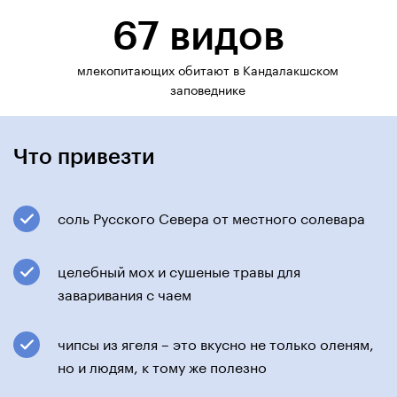
67 видов
млекопитающих обитают в Кандалакшском
заповеднике
Что привезти
соль Русского Севера от местного солевара
целебный мох и сушеные травы для
заваривания с чаем
чипсы из ягеля – это вкусно не только оленям,
но и людям, к тому же полезно