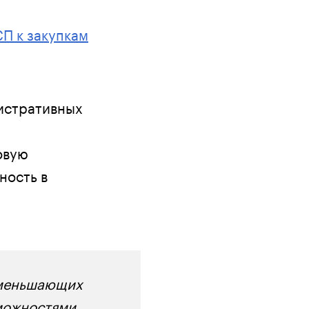
П к закупкам
истративных
овую
ность в
 уменьшающих
зможностями.