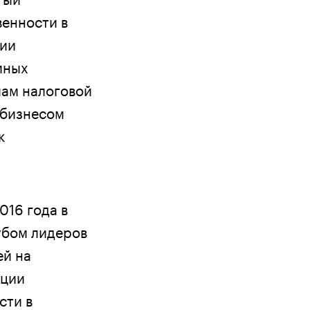
енности в
нии
мных
ам налоговой
 бизнесом
к
016 года в
убом лидеров
ей на
ации
сти в