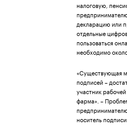
налоговую, пенси
предпринимателю
декларацию или п
отдельные цифров
пользоваться онла
необходимо около
«Существующая мо
подписей – достат
участник рабочей
фарма». – Пробле
предпринимателю
носитель подписи