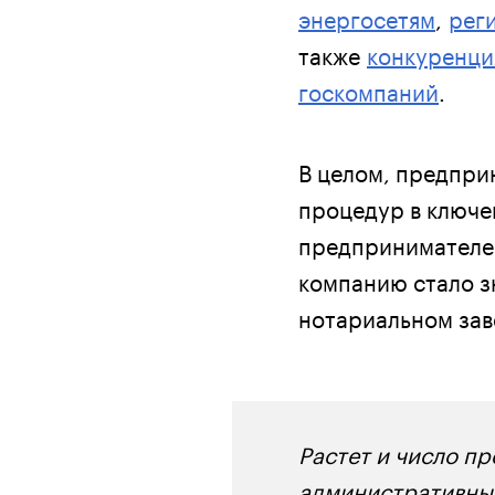
энергосетям
,
рег
также
конкуренци
госкомпаний
.
В целом, предпр
процедур в ключев
предпринимателей
компанию стало зн
нотариальном зав
Растет и число п
административные