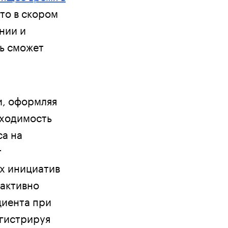
что в скором
нии и
ь сможет
и, оформляя
бходимость
са на
т
х инициатив
 активно
циента при
егистрируя