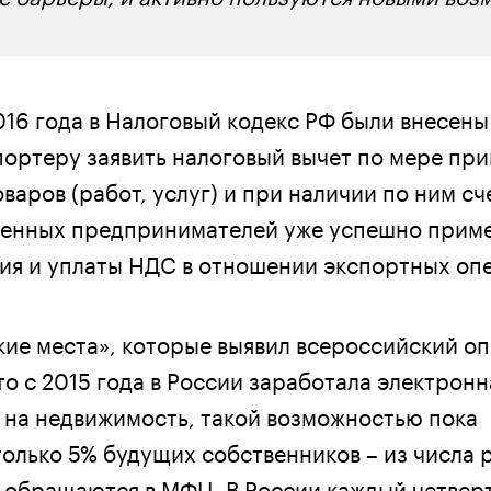
2016 года в Налоговый кодекс РФ были внесены
ортеру заявить налоговый вычет по мере при
аров (работ, услуг) и при наличии по ним сч
енных предпринимателей уже успешно прим
ия и уплаты НДС в отношении экспортных оп
кие места», которые выявил всероссийский оп
то с 2015 года в России заработала электрон
 на недвижимость, такой возможностью пока
только 5% будущих собственников – из числа 
е обращаются в МФЦ. В России каждый четвер