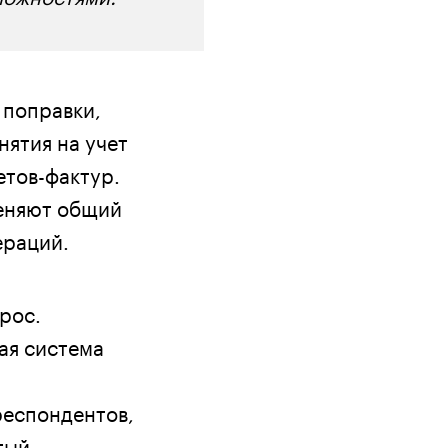
 поправки,
нятия на учет
етов-фактур.
еняют общий
ераций.
рос.
ная система
респондентов,
тый