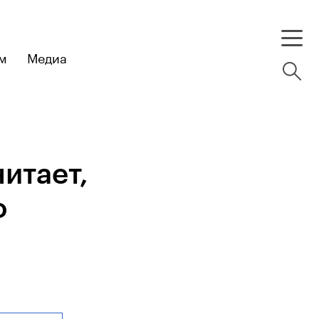
м
Медиа
итает,
о