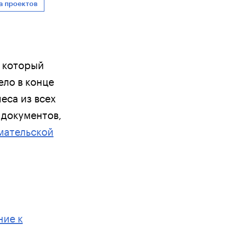
а проектов
 который
ло в конце
еса из всех
 документов,
мательской
ние к