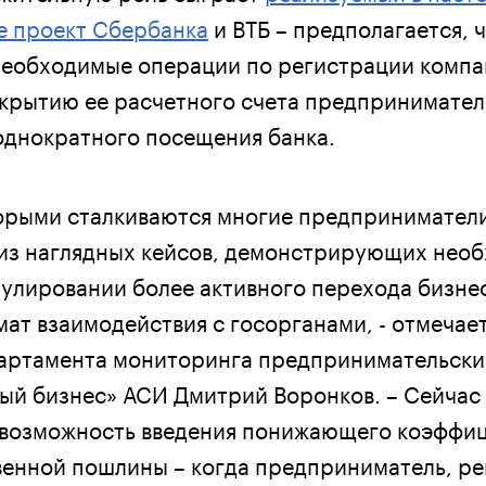
е проект Сбербанка
и ВТБ – предполагается, 
еобходимые операции по регистрации компа
рытию ее расчетного счета предпринимател
однократного посещения банка.
орыми сталкиваются многие предпринимател
 из наглядных кейсов, демонстрирующих нео
мулировании более активного перехода бизне
ат взаимодействия с госорганами, - отмечае
артамента мониторинга предпринимательски
ый бизнес» АСИ Дмитрий Воронков. – Сейчас
 возможность введения понижающего коэффи
венной пошлины – когда предприниматель, р