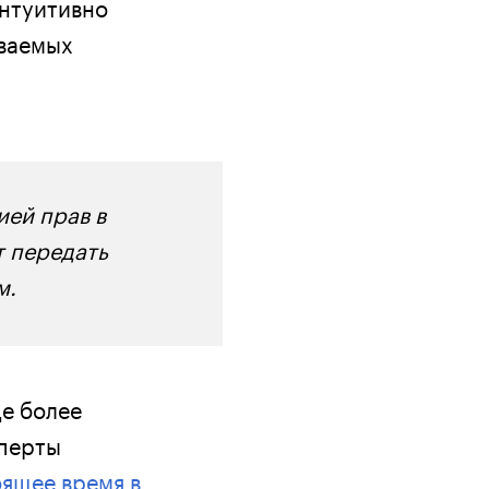
интуитивно
иваемых
ией прав в
т передать
м.
е более
сперты
оящее время в