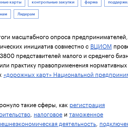
жные карты
контрольные закупки
фарма
поддержк
онам
Лидерам
тоги масштабного опроса предпринимателей,
гических инициатив совместно с
ВЦИОМ
прове
 3800 представителей малого и среднего бизн
или практику правоприменения нормативных
ах
«дорожных карт» Национальной предприни
ронуло такие сферы, как
регистрация
оительство
,
налоговое
и
таможенное
нешнеэкономическая деятельность
,
подключе