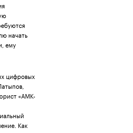
ия
ую
ребуются
лю начать
и, ему
ых цифровых
Латыпов,
 юрист «АМК-
риальный
ение. Как