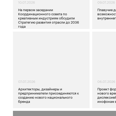
10.07.2026
09.07.2026
На первом заседании
Плавучие д
Координационного совета по
возможност
креативным индустриям обсудили
внутреннег
Стратегию развития отрасли до 2036
года
07.07.2026
06.07.2026
Архитекторы, дизайнеры и
Проект фор
предприниматели присоединяются к
нового вре
созданию нового национального
дислексией
бренда
инофонам в