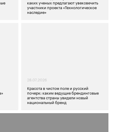
вые
каких ученых предлагают увековечить
участники проекта «Технологическое
наследие»
28.07.2026
Красота в чистом поле и русский
а»
почерк: каким ведущие брендинговые
агентства страны увидели новый
национальный бренд