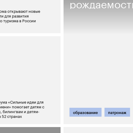
рождаемост
ома открывают новые
и для развития
о туризма в России
ума «Сильные идеи для
мени» помогает детям с
, билингвам и детям-
образование
патронаж
 52 странах