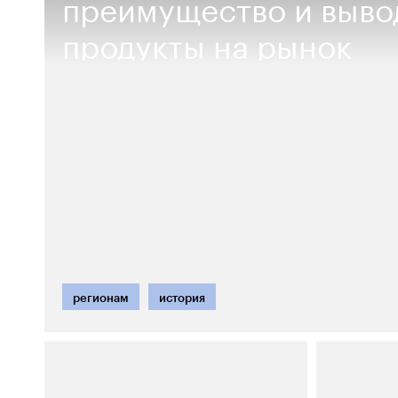
преимущество и выво
продукты на рынок
регионам
история