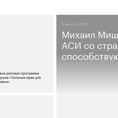
5 августа 2026
Михаил Миш
АСИ со стр
способствую
ана деловая программа
рума «Сильные идеи для
емени»