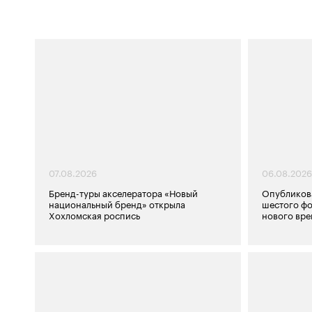
07.08.2026
06.08.2026
Бренд-туры акселератора «Новый
Опубликов
национальный бренд» открыла
шестого фо
Хохломская роспись
нового вр