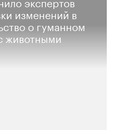
нило экспертов
вки изменений в
ьство о гуманном
с животными