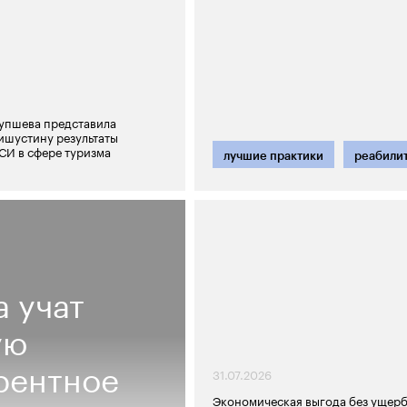
упшева представила
ишустину результаты
СИ в сфере туризма
лучшие практики
реабили
 учат
ую
рентное
31.07.2026
Экономическая выгода без ущер