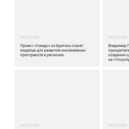
27.07.2026
27.07.2026
Проект «Гнездо» из Братска станет
Владимир П
моделью для развития инклюзивных
приоритете
пространств в регионах
создании 
на «Госусл
22.07.2026
21.07.2026