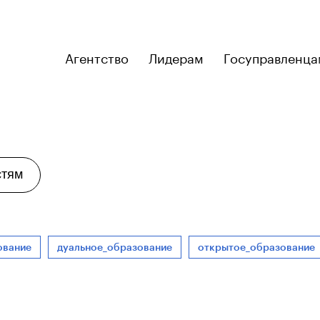
Агентство
Лидерам
Госуправленца
стям
ование
дуальное_образование
открытое_образование