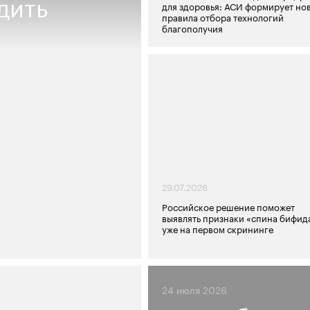
дить
для здоровья: АСИ формирует но
правила отбора технологий
благополучия
29.07.2026
Российское решение поможет
выявлять признаки «спина бифид
уже на первом скрининге
24 июля 2026