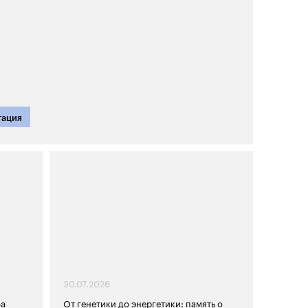
тация
30.07.2026
ба
От генетики до энергетики: память о