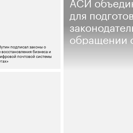
АСИ объеди
для подгото
законодател
обращении 
утин подписал законы о
 восстановления бизнеса и
цифровой почтовой системы
угах»