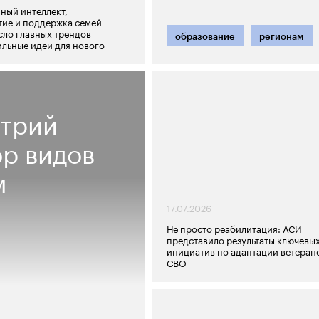
ный интеллект,
ие и поддержка семей
сло главных трендов
образование
регионам
льные идеи для нового
стрий
ор видов
м
17.07.2026
Не просто реабилитация: АСИ
представило результаты ключевы
инициатив по адаптации ветеран
СВО