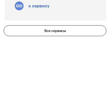
страницы с текстом на Брайле и
к сервису
распознать его.
Решение позволяет:
распознавать двусторонний текст;
Все сервисы
русский, английский языки и
математические символы;
выводить распознанный текст поверх
изображения или отдельно.
Инструкция по использованию сервиса:
https://youtu.be/5isJyUiZ3jk