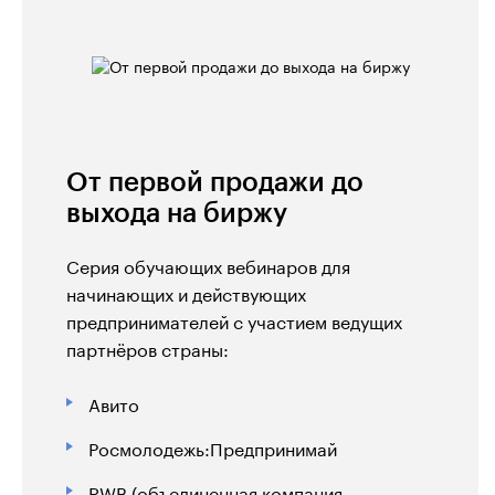
мероприятий.
Точки кипения работают с бизнес-
партнерами, университетами,
региональными институтами развития,
помогают местным командам запустить
и масштабировать проекты,
От первой продажи до
поддерживают встречи профильных
выхода на биржу
сообществ и способствуют
образованию и карьерному росту
Серия обучающих вебинаров для
школьников, студентов и
начинающих и действующих
профессионалов своего дела.
предпринимателей с участием ведущих
партнёров страны:
Авито
Росмолодежь:Предпринимай
RWB (объединенная компания