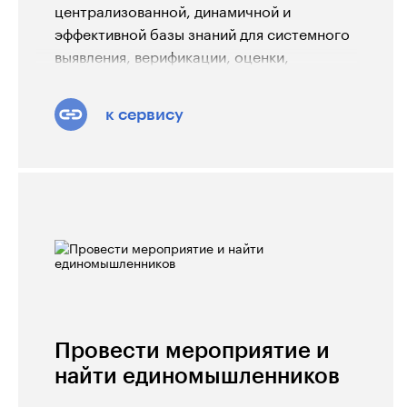
централизованной, динамичной и
эффективной базы знаний для системного
выявления, верификации, оценки,
распространения и внедрения
эффективных региональных практик в
к сервису
субъектах Российской Федерации.
Провести мероприятие и
найти единомышленников