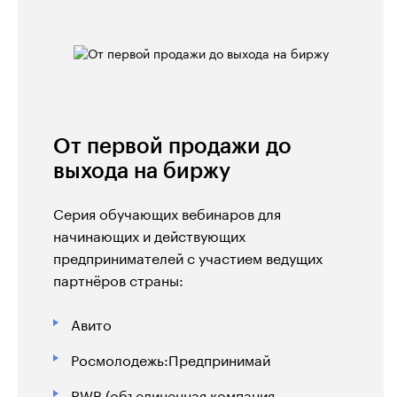
мероприятий.
Точки кипения работают с бизнес-
партнерами, университетами,
региональными институтами развития,
помогают местным командам запустить
и масштабировать проекты,
От первой продажи до
поддерживают встречи профильных
выхода на биржу
сообществ и способствуют
образованию и карьерному росту
Серия обучающих вебинаров для
школьников, студентов и
начинающих и действующих
профессионалов своего дела.
предпринимателей с участием ведущих
партнёров страны:
Авито
Росмолодежь:Предпринимай
RWB (объединенная компания