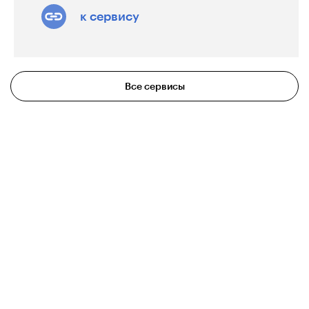
страницы с текстом на Брайле и
к сервису
распознать его.
Решение позволяет:
распознавать двусторонний текст;
Все сервисы
русский, английский языки и
математические символы;
выводить распознанный текст поверх
изображения или отдельно.
Инструкция по использованию сервиса:
https://youtu.be/5isJyUiZ3jk