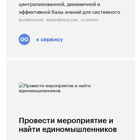
централизованной, динамичной и
эффективной базы знаний для системного
выявления, верификации, оценки,
распространения и внедрения
эффективных региональных практик в
к сервису
субъектах Российской Федерации.
Провести мероприятие и
найти единомышленников