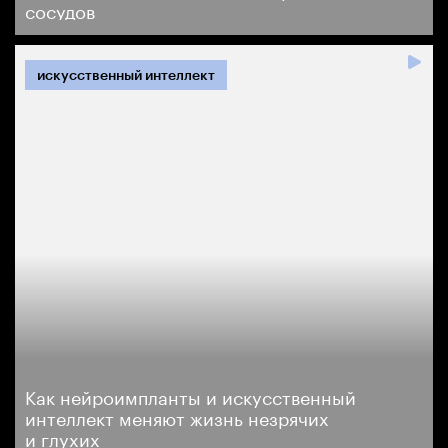
сосудов
искусственный интеллект
Как нейроимпланты и искусственный
интеллект меняют жизнь незрячих
и глухих